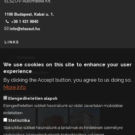
ELSZÖV-Automatika Kft.
1106 Budapest, Kabai u. 1.
+36 1 431 9840
info@elszaut.hu
LINKS
Company
We use cookies on this site to enhance your user
Career
experience
Data protection
By clicking the Accept button, you agree to us doing so.
Contact
More info
REFERENCES
Elengedhetetlen alapok
Elengedhetetlen sütiket használunk az oldal zavartalan működése
érdekében.
Statisztika
Statisztikai sütiket használunk a tartalmak és hirdetések személyre
szabásához, közösségi funkciók biztosításához, valamint