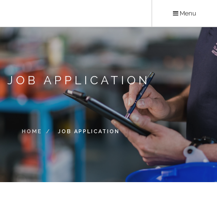
Skip
Menu
to
main
content
JOB APPLICATION
HOME
JOB APPLICATION