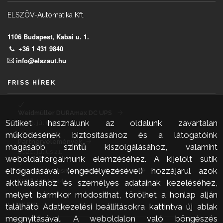
ELSZÖV-Automatika Kft.
1106 Budapest, Kabai u. 1.
+36 1 431 9840
info@elszaut.hu
FRISS HÍREK
Weidmüller DURAmax DC UPS
Sütiket használunk az oldalunk zavartalan
2026. július 21.
működésének biztosításához és a látogatóink
Partnervélemények
magasabb szintű kiszolgálásához, valamint
2026. július 21.
weboldalforgalmunk elemzéséhez. A kijelölt sütik
elfogadásával (engedélyezésével) hozzájárul azok
Precíz nyomásmérés tiszta terekben
2026. június 24.
aktiválásához és személyes adatainak kezeléséhez,
melyet bármikor módosíthat, törölhet a honlap alján
LINKEK
található Adatkezelési beállításokra kattintva új ablak
megnyitásával. A weboldalon való böngészés