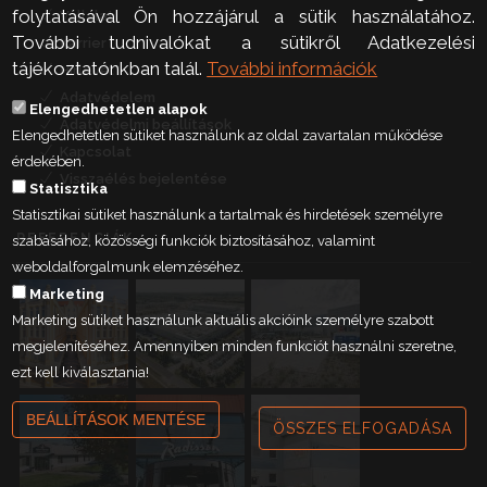
folytatásával Ön hozzájárul a sütik használatához.
Vállalat
További tudnivalókat a sütikről Adatkezelési
Karrier
tájékoztatónkban talál.
További információk
Hírlevél
Adatvédelem
Elengedhetetlen alapok
Adatvédelmi beállítások
Elengedhetetlen sütiket használunk az oldal zavartalan működése
Kapcsolat
érdekében.
Visszaélés bejelentése
Statisztika
Statisztikai sütiket használunk a tartalmak és hirdetések személyre
REFERENCIÁK
szabásához, közösségi funkciók biztosításához, valamint
weboldalforgalmunk elemzéséhez.
Marketing
Marketing sütiket használunk aktuális akcióink személyre szabott
megjelenítéséhez. Amennyiben minden funkciót használni szeretne,
ezt kell kiválasztania!
BEÁLLÍTÁSOK MENTÉSE
ÖSSZES ELFOGADÁSA