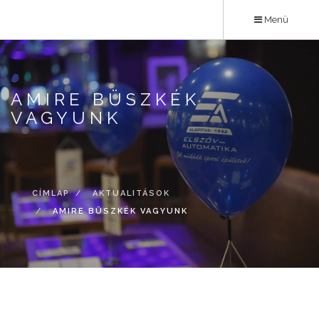
Ugrás
Menü
a
tartalomra
AMIRE BÜSZKÉK
VAGYUNK
CÍMLAP
AKTUALITÁSOK
AMIRE BÜSZKÉK VAGYUNK