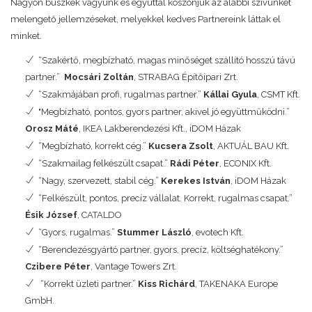
Nagyon büszkék vagyunk és egyúttal köszönjük az alábbi szívünket
melengető jellemzéseket, melyekkel kedves Partnereink láttak el
minket.
“Szakértő, megbízható, magas minőséget szállító hosszú távú
partner.”
Mocsári Zoltán
, STRABAG Építőipari Zrt.
“Szakmájában profi, rugalmas partner.”
Kállai Gyula
, CSMT Kft.
"Megbízható, pontos, gyors partner, akivel jó együttműködni.”
Orosz Máté
, IKEA Lakberendezési Kft., iDOM Házak
“Megbízható, korrekt cég.”
Kucsera Zsolt
, AKTUÁL BAU Kft.
“Szakmailag felkészült csapat.”
Rádi Péter
, ECONIX Kft.
“Nagy, szervezett, stabil cég.”
Kerekes István
, iDOM Házak
“Felkészült, pontos, precíz vállalat. Korrekt, rugalmas csapat.”
Ésik József
, CATALDO
“Gyors, rugalmas.”
Stummer László
, evotech Kft.
“Berendezésgyártó partner, gyors, precíz, költséghatékony.”
Czibere Péter
, Vantage Towers Zrt.
“Korrekt üzleti partner.”
Kiss Richárd
, TAKENAKA Europe
GmbH.