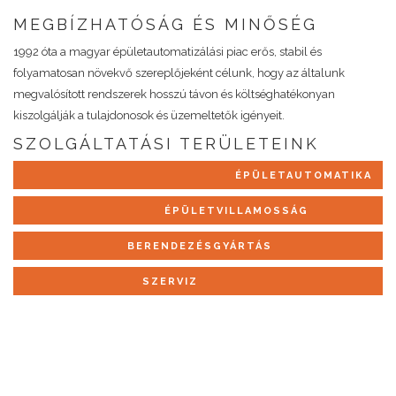
MEGBÍZHATÓSÁG ÉS MINŐSÉG
1992 óta a magyar épületautomatizálási piac erős, stabil és
folyamatosan növekvő szereplőjeként célunk, hogy az általunk
megvalósított rendszerek hosszú távon és költséghatékonyan
kiszolgálják a tulajdonosok és üzemeltetők igényeit.
SZOLGÁLTATÁSI TERÜLETEINK
ÉPÜLETAUTOMATIKA
ÉPÜLETVILLAMOSSÁG
BERENDEZÉSGYÁRTÁS
SZERVIZ