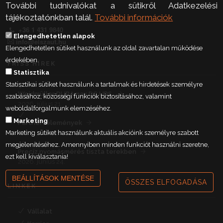
További tudnivalókat a sütikről Adatkezelési
tájékoztatónkban talál.
További információk
1106 Budapest, Kabai u. 1.
+36 1 431 9840
Elengedhetetlen alapok
info@elszaut.hu
Elengedhetetlen sütiket használunk az oldal zavartalan működése
érdekében.
FRISS HÍREK
Statisztika
Statisztikai sütiket használunk a tartalmak és hirdetések személyre
Weidmüller DURAmax DC UPS
szabásához, közösségi funkciók biztosításához, valamint
2026. július 21.
weboldalforgalmunk elemzéséhez.
Marketing
Partnervélemények
Marketing sütiket használunk aktuális akcióink személyre szabott
2026. július 21.
megjelenítéséhez. Amennyiben minden funkciót használni szeretne,
Precíz nyomásmérés tiszta terekben
ezt kell kiválasztania!
2026. június 24.
BEÁLLÍTÁSOK MENTÉSE
ÖSSZES ELFOGADÁSA
LINKEK
Vállalat