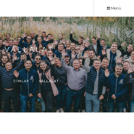
Ugrás
Menü
a
tartalomra
VÁLLALAT
CÍMLAP
VÁLLALAT