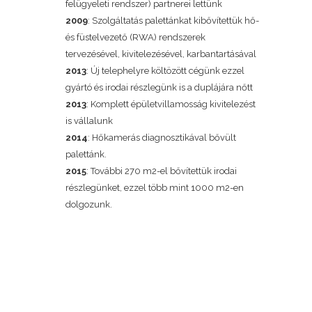
felügyeleti rendszer) partnerei lettünk
2009
: Szolgáltatás palettánkat kibővítettük hő-
és füstelvezető (RWA) rendszerek
tervezésével, kivitelezésével, karbantartásával
2013
: Új telephelyre költözött cégünk ezzel
gyártó és irodai részlegünk is a duplájára nőtt
2013
: Komplett épületvillamosság kivitelezést
is vállalunk
2014
: Hőkamerás diagnosztikával bővült
palettánk.
2015
: További 270 m2-el bővítettük irodai
részlegünket, ezzel több mint 1000 m2-en
dolgozunk.