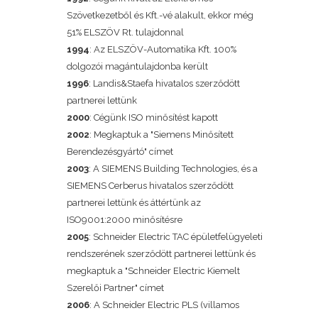
Szövetkezetből és Kft.-vé alakult, ekkor még
51% ELSZÖV Rt. tulajdonnal
1994
: Az ELSZÖV-Automatika Kft. 100%
dolgozói magántulajdonba került
1996
: Landis&Staefa hivatalos szerződött
partnerei lettünk
2000
: Cégünk ISO minősítést kapott
2002
: Megkaptuk a "Siemens Minősített
Berendezésgyártó" címet
2003
: A SIEMENS Building Technologies, és a
SIEMENS Cerberus hivatalos szerződött
partnerei lettünk és áttértünk az
ISO9001:2000 minősítésre
2005
: Schneider Electric TAC épületfelügyeleti
rendszerének szerződött partnerei lettünk és
megkaptuk a "Schneider Electric Kiemelt
Szerelői Partner" címet
2006
: A Schneider Electric PLS (villamos