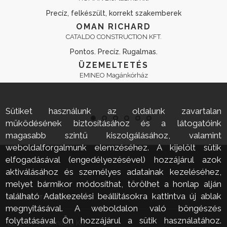
Precíz, felkészült, korrekt szakemberek
OMAN RICHARD
CATALDO CONSTRUCTION KFT.
Pontos. Precíz. Rugalmas.
ÜZEMELTETÉS
EMINEO Magánkórház
Sütiket használunk az oldalunk zavartalan
működésének biztosításához és a látogatóink
magasabb szintű kiszolgálásához, valamint
weboldalforgalmunk elemzéséhez. A kijelölt sütik
elfogadásával (engedélyezésével) hozzájárul azok
aktiválásához és személyes adatainak kezeléséhez,
melyet bármikor módosíthat, törölhet a honlap alján
található Adatkezelési beállításokra kattintva új ablak
ELÉRHETŐSÉGEK
megnyitásával. A weboldalon való böngészés
folytatásával Ön hozzájárul a sütik használatához.
ELSZÖV-Automatika Kft.