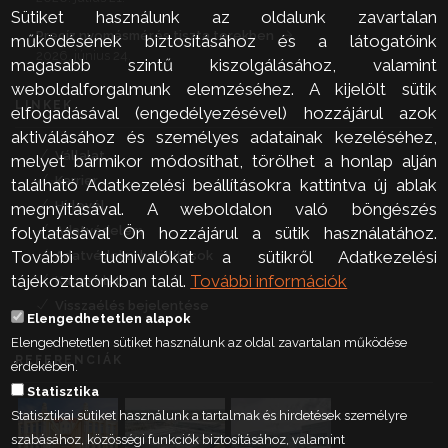
Sütiket használunk az oldalunk zavartalan
Precíz nyomásmérés tiszta terekben
működésének biztosításához és a látogatóink
2026. június 24.
magasabb szintű kiszolgálásához, valamint
weboldalforgalmunk elemzéséhez. A kijelölt sütik
LINKEK
elfogadásával (engedélyezésével) hozzájárul azok
aktiválásához és személyes adatainak kezeléséhez,
Vállalat
melyet bármikor módosíthat, törölhet a honlap alján
Karrier
található Adatkezelési beállításokra kattintva új ablak
Hírlevél
megnyitásával. A weboldalon való böngészés
Adatvédelem
folytatásával Ön hozzájárul a sütik használatához.
További tudnivalókat a sütikről Adatkezelési
Adatvédelmi beállítások
tájékoztatónkban talál.
További információk
Kapcsolat
Visszaélés bejelentése
Elengedhetetlen alapok
Elengedhetetlen sütiket használunk az oldal zavartalan működése
REFERENCIÁK
érdekében.
Statisztika
Statisztikai sütiket használunk a tartalmak és hirdetések személyre
szabásához, közösségi funkciók biztosításához, valamint