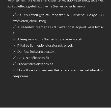
képviselnek. Az egész rendszer lelkét adó vezérlőegységek és
az épületfelügyeleti szoftver is Siemens gyártmányú.
Az épületfelügyeleti rendszer a Siemens Desigo CC
szoftveren jelenik meg.
A vezérlést Siemens DDC vezérlőcsaládjával készítettük
el.
A terepi eszközök Siemens műszerek voltak.
Rittal és Schneider elosztószekrények,
Danfoss frekvenciaváltók,
EATON tiltókapcsolók,
Niedax tálca anyagok és
Univolt védőcsövek kerültek a rendszer megvalóstásához
beépítésre.