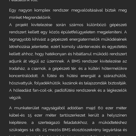
Egy nagyon komplex rendszer megvalósításával bíztak meg
minket Megrendelőink.
A projekt kivitelezése során számos különböző gépészeti
rendszert kellett egy közös épületfelügyeleten megjeleníteni. A
legnagyobb kihívást a gépészeti energiatermelők működésének
létrehozása jelentette, ezért komoly utántervezés és egyeztetés
kellett ahhoz, hogy hatékonyan és hibátlanul működő rendszert
adjunk át végül az üzemnek. A BMS rendszer kivitelezése az
Irodaház, a csarnok, a gépészeti tér, és a kültéri hőtermelőkre
koncentrálódott. A fűtési és hűtési energiát a szárazhűtők,
hőszivattyúk, folyadékhűtők, kazánok és talajszondák biztosítják.
A hőleadást fan-coil-ok, padlófűtési rendszerek és a légkezelők
végzik.
A munkaterület nagyságából adódóan majd 60 ezer méter
kábel-és 15 ezer méter tartószerkezet került a helyszínen
kiépítésre, a szerteágazó feladatokhoz, a működtetéshez
szükséges 14 db, 25 mezős BMS elosztószekrény legyártása és