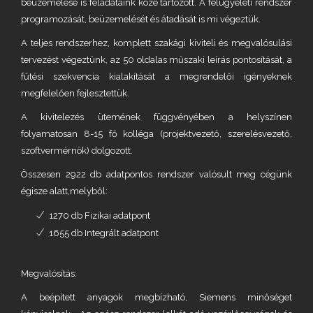
beüzemelése is feladataink közé tartozott. A felügyeleti rendszer
programozását, beüzemelését és átadását is mi végeztük.
A teljes rendszerhez, komplett szakági kiviteli és megvalósulási
tervezést végeztünk, az 50 oldalas műszaki leírás pontosítását, a
fűtési szekvencia kialakítását a megrendelői igényeknek
megfelelően fejlesztettük.
A kivitelezés ütemének függvényében a helyszínen
folyamatosan 8-15 fő kolléga (projektvezető, szerelésvezető,
szoftvermérnök) dolgozott.
Összesen 2922 db adatpontos rendszer valósult meg cégünk
égisze alatt,melyből:
1270 db Fizikai adatpont
1655 db Integrált adatpont
Megvalósítás:
A beépített anyagok megbízható, Siemens minőséget