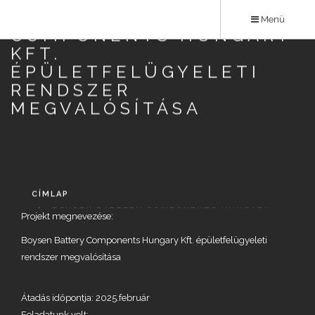
Ugrás
BOYSEN BATTERY
Menü
a
COMPONENTS HUNGARY
tartalomra
KFT.
ÉPÜLETFELÜGYELETI
RENDSZER
MEGVALÓSÍTÁSA
CÍMLAP
BOYSEN BATTERY COMPONENTS HUNGARY
Projekt megnevezése:
KFT. ÉPÜLETFELÜGYELETI RENDSZER
Boysen Battery Components Hungary Kft. épületfelügyeleti
MEGVALÓSÍTÁSA
rendszer megvalósítása
Átadás időpontja: 2025.február
Feladatunk volt: