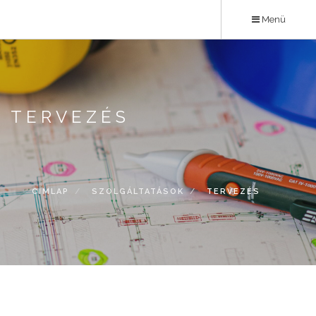
Ugrás
Menü
a
tartalomra
TERVEZÉS
CÍMLAP
SZOLGÁLTATÁSOK
TERVEZÉS