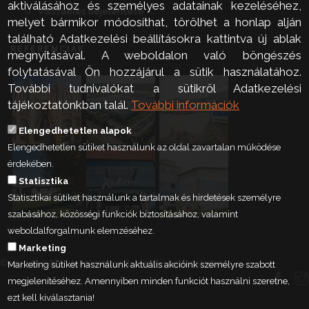
aktiválásához és személyes adatainak kezeléséhez,
Visszaélés bejelentése
melyet bármikor módosíthat, törölhet a honlap alján
található Adatkezelési beállításokra kattintva új ablak
REFERENCIÁK
megnyitásával. A weboldalon való böngészés
folytatásával Ön hozzájárul a sütik használatához.
További tudnivalókat a sütikről Adatkezelési
tájékoztatónkban talál.
További információk
Elengedhetetlen alapok
Elengedhetetlen sütiket használunk az oldal zavartalan működése
érdekében.
Statisztika
Statisztikai sütiket használunk a tartalmak és hirdetések személyre
szabásához, közösségi funkciók biztosításához, valamint
weboldalforgalmunk elemzéséhez.
Marketing
©2019 ELSZÖV-Automatika Kft. Minden jog fenntartva.
Marketing sütiket használunk aktuális akcióink személyre szabott
megjelenítéséhez. Amennyiben minden funkciót használni szeretne,
ezt kell kiválasztania!