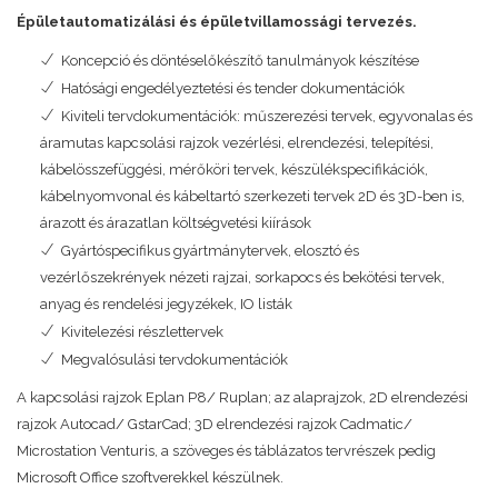
Épületautomatizálási és épületvillamossági tervezés.
Koncepció és döntéselőkészítő tanulmányok készítése
Hatósági engedélyeztetési és tender dokumentációk
Kiviteli tervdokumentációk: műszerezési tervek, egyvonalas és
áramutas kapcsolási rajzok vezérlési, elrendezési, telepítési,
kábelösszefüggési, mérőköri tervek, készülékspecifikációk,
kábelnyomvonal és kábeltartó szerkezeti tervek 2D és 3D-ben is,
árazott és árazatlan költségvetési kiírások
Gyártóspecifikus gyártmánytervek, elosztó és
vezérlőszekrények nézeti rajzai, sorkapocs és bekötési tervek,
anyag és rendelési jegyzékek, IO listák
Kivitelezési részlettervek
Megvalósulási tervdokumentációk
A kapcsolási rajzok Eplan P8/ Ruplan; az alaprajzok, 2D elrendezési
rajzok Autocad/ GstarCad; 3D elrendezési rajzok Cadmatic/
Microstation Venturis, a szöveges és táblázatos tervrészek pedig
Microsoft Office szoftverekkel készülnek.