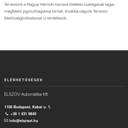
Tervezőink a Magyar Mérnöki Kamara illetékes szakágának tagjai,
megfelelő jogosultságokkal bírnak, továbbá cégünk Tervezői
felelősségbiztosítással is rendelkezik.
ELÉRHETŐSÉGEK
ELSZÖV-Automatika Kft.
1106 Budapest, Kabai u. 1.
+36 1 431 9840
info@elszaut.hu