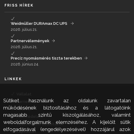
FRISS HÍREK
Weidmüller DURAmax DC UPS
2026. július 21.
Partnervélemények
2026. július 21.
Precíz nyomásmérés tiszta terekben
2026. június 24.
LINKEK
Vállalat
Sütiket használunk az oldalunk zavartalan
Karrier
működésének biztosításához és a látogatóink
Hírlevél
magasabb szintű kiszolgálásához, valamint
Adatvédelem
weboldalforgalmunk elemzéséhez. A kijelölt sütik
Adatvédelmi beállítások
elfogadásával (engedélyezésével) hozzájárul azok
Kapcsolat