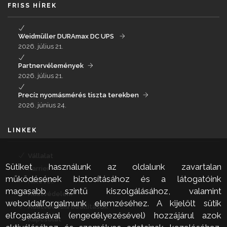
FRISS HÍREK
Weidmüller DURAmax DC UPS
2026. július 21.
Partnervélemények
2026. július 21.
Precíz nyomásmérés tiszta terekben
2026. június 24.
LINKEK
Vállalat
Sütiket használunk az oldalunk zavartalan
Karrier
működésének biztosításához és a látogatóink
Hírlevél
magasabb szintű kiszolgálásához, valamint
Adatvédelem
weboldalforgalmunk elemzéséhez. A kijelölt sütik
Adatvédelmi beállítások
elfogadásával (engedélyezésével) hozzájárul azok
Kapcsolat