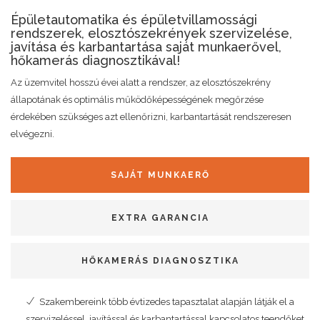
Épületautomatika és épületvillamossági
rendszerek, elosztószekrények szervizelése,
javítása és karbantartása saját munkaerővel,
hőkamerás diagnosztikával!
Az üzemvitel hosszú évei alatt a rendszer, az elosztószekrény
állapotának és optimális működőképességének megőrzése
érdekében szükséges azt ellenőrizni, karbantartását rendszeresen
elvégezni.
SAJÁT MUNKAERŐ
EXTRA GARANCIA
HŐKAMERÁS DIAGNOSZTIKA
Szakembereink több évtizedes tapasztalat alapján látják el a
szervizeléssel, javítással és karbantartással kapcsolatos teendőket.