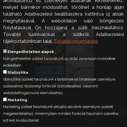
aktiválásához és személyes adatainak kezeléséhez,
Visszaélés bejelentése
melyet bármikor módosíthat, törölhet a honlap alján
található Adatkezelési beállításokra kattintva új ablak
REFERENCIÁK
megnyitásával. A weboldalon való böngészés
folytatásával Ön hozzájárul a sütik használatához.
További tudnivalókat a sütikről Adatkezelési
tájékoztatónkban talál.
További információk
Elengedhetetlen alapok
Elengedhetetlen sütiket használunk az oldal zavartalan működése
érdekében.
Statisztika
Statisztikai sütiket használunk a tartalmak és hirdetések személyre
szabásához, közösségi funkciók biztosításához, valamint
weboldalforgalmunk elemzéséhez.
Marketing
©2019 ELSZÖV-Automatika Kft. Minden jog fenntartva.
Marketing sütiket használunk aktuális akcióink személyre szabott
megjelenítéséhez. Amennyiben minden funkciót használni szeretne,
ezt kell kiválasztania!