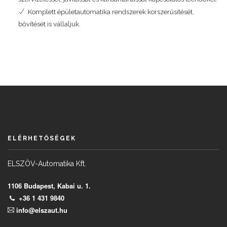
Komplett épületautomatika rendszerek korszerűsítését,
bővítését is vállaljuk.
ELÉRHETŐSÉGEK
ELSZÖV-Automatika Kft.
1106 Budapest, Kabai u. 1.
+36 1 431 9840
info@elszaut.hu