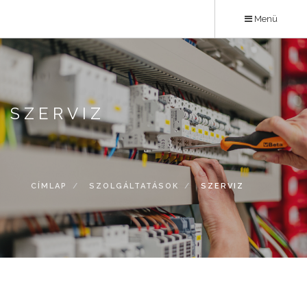
Ugrás
Menü
a
tartalomra
SZERVIZ
CÍMLAP
SZOLGÁLTATÁSOK
SZERVIZ