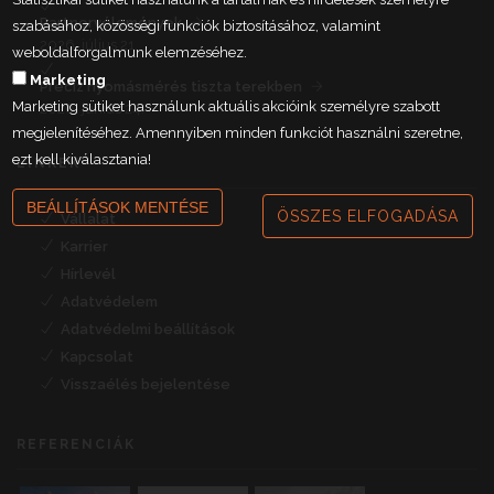
Partnervélemények
szabásához, közösségi funkciók biztosításához, valamint
2026. július 21.
weboldalforgalmunk elemzéséhez.
Marketing
Precíz nyomásmérés tiszta terekben
Marketing sütiket használunk aktuális akcióink személyre szabott
2026. június 24.
megjelenítéséhez. Amennyiben minden funkciót használni szeretne,
ezt kell kiválasztania!
LINKEK
BEÁLLÍTÁSOK MENTÉSE
ÖSSZES ELFOGADÁSA
Vállalat
Karrier
Hírlevél
Adatvédelem
Adatvédelmi beállítások
Kapcsolat
Visszaélés bejelentése
REFERENCIÁK