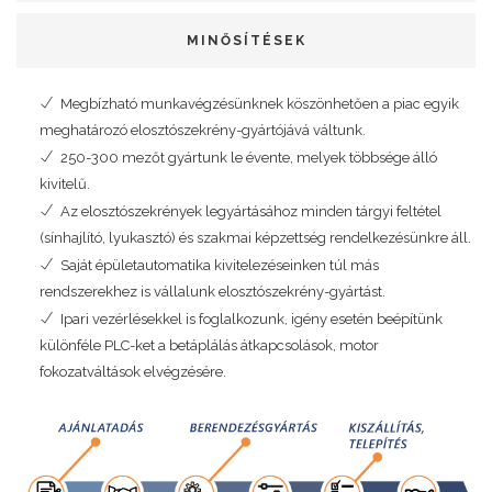
MINŐSÍTÉSEK
Megbízható munkavégzésünknek köszönhetően a piac egyik
meghatározó elosztószekrény-gyártójává váltunk.
250-300 mezőt gyártunk le évente, melyek többsége álló
kivitelű.
Az elosztószekrények legyártásához minden tárgyi feltétel
(sínhajlító, lyukasztó) és szakmai képzettség rendelkezésünkre áll.
Saját épületautomatika kivitelezéseinken túl más
rendszerekhez is vállalunk elosztószekrény-gyártást.
Ipari vezérlésekkel is foglalkozunk, igény esetén beépítünk
különféle PLC-ket a betáplálás átkapcsolások, motor
fokozatváltások elvégzésére.