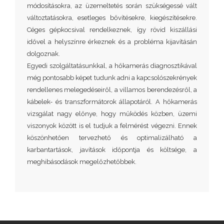
módosításokra, az üzemeltetés során szükségessé vált
változtatásokra, esetleges bővítésekre, kiegészítésekre.
Céges gépkocsival rendelkeznek, így rövid kiszállási
idővel a helyszínre érkeznek és a probléma kijavításán
dolgoznak.
Egyedi szolgáltatásunkkal, a hőkamerás diagnosztikával
még pontosabb képet tudunk adni a kapcsolószekrények
rendellenes melegedéseiről, a villamos berendezésről, a
kábelek- és transzformátorok állapotáról. A hőkamerás
vizsgálat nagy előnye, hogy működés közben, üzemi
viszonyok között is el tudjuk a felmérést végezni. Ennek
köszönhetően tervezhető és optimalizálható a
karbantartások, javítások időpontja és költsége, a
meghibásodások megelőzhetőbbek.