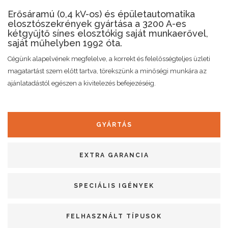
Erősáramú (0,4 kV-os) és épületautomatika
elosztószekrények gyártása a 3200 A-es
kétgyűjtő sínes elosztókig saját munkaerővel,
saját műhelyben 1992 óta.
Cégünk alapelvének megfelelve, a korrekt és felelősségteljes üzleti
magatartást szem előtt tartva, törekszünk a minőségi munkára az
ajánlatadástól egészen a kivitelezés befejezéséig.
GYÁRTÁS
EXTRA GARANCIA
SPECIÁLIS IGÉNYEK
FELHASZNÁLT TÍPUSOK