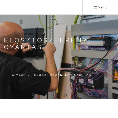
Ugrás
Menü
a
tartalomra
ELOSZTÓSZEKRÉNY-
GYÁRTÁS
CÍMLAP
ELOSZTÓSZEKRÉNY-GYÁRTÁS