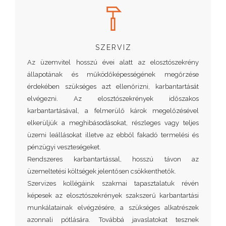
SZERVIZ
Az üzemvitel hosszú évei alatt az elosztószekrény
állapotának és működőképességének megőrzése
érdekében szükséges azt ellenőrizni, karbantartását
elvégezni. Az elosztószekrények időszakos
karbantartásával, a felmerülő károk megelőzésével
elkerüljük a meghibásodásokat, részleges vagy teljes
üzemi leállásokat illetve az ebből fakadó termelési és
pénzügyi veszteségeket.
Rendszeres karbantartással, hosszú távon az
üzemeltetési költségek jelentősen csökkenthetők.
Szervizes kollégáink szakmai tapasztalatuk révén
képesek az elosztószekrények szakszerű karbantartási
munkálatainak elvégzésére, a szükséges alkatrészek
azonnali pótlására. Továbbá javaslatokat tesznek