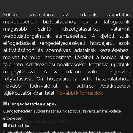
Sütiket használunk az oldalunk zavartalan
működésének biztosításához és a látogatóink
magasabb szintű kiszolgálásához, valamint
weboldalforgalmunk elemzéséhez. A kijelölt sütik
elfogadásával (engedélyezésével) hozzájárul azok
ELÉRHETŐSÉGEK
aktiválásához és személyes adatainak kezeléséhez,
melyet bármikor módosíthat, törölhet a honlap alján
ELSZÖV-Automatika Kft.
található Adatkezelési beállításokra kattintva új ablak
megnyitásával. A weboldalon való böngészés
1106 Budapest, Kabai u. 1.
folytatásával Ön hozzájárul a sütik használatához.
+36 1 431 9840
További tudnivalókat a sütikről Adatkezelési
info@elszaut.hu
tájékoztatónkban talál.
További információk
FRISS HÍREK
Elengedhetetlen alapok
Elengedhetetlen sütiket használunk az oldal zavartalan működése
érdekében.
Weidmüller DURAmax DC UPS
Statisztika
2026. július 21.
Statisztikai sütiket használunk a tartalmak és hirdetések személyre