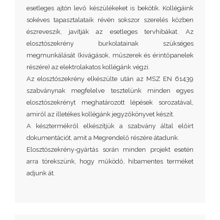
esetleges ajtón levő készülékeket is bekötik. Kollégáink
sokéves tapasztalataik révén sokszor szerelés közben
észreveszik, javítják az esetleges tervhibákat. Az
elosztószekrény burkolatainak szükséges
megmunkálását (kivágások, műszerek és érintőpanelek
részére) az elektrolakatos kollégánk végzi.
Az elosztószekrény elkészülte után az MSZ EN 61439
szabványnak megfelelve tesztelünk minden egyes
elosztószekrényt meghatározott lépések sorozatával,
amiről az illetékes kollégánk jegyzőkönyvet készít.
A késztermékről elkészítjük a szabvány által előírt
dokumentációt, amit a Megrendelő részére átadunk.
Elosztószekrény-gyártás során minden projekt esetén
arra törekszünk, hogy működő, hibamentes terméket
adjunk át.