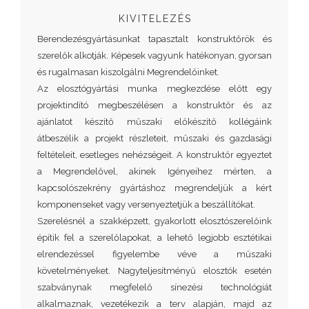
KIVITELEZÉS
Berendezésgyártásunkat tapasztalt konstruktőrök és
szerelők alkotják. Képesek vagyunk hatékonyan, gyorsan
és rugalmasan kiszolgálni Megrendelőinket.
Az elosztógyártási munka megkezdése előtt egy
projektindító megbeszélésen a konstruktőr és az
ajánlatot készítő műszaki előkészítő kollégáink
átbeszélik a projekt részleteit, műszaki és gazdasági
feltételeit, esetleges nehézségeit. A konstruktőr egyeztet
a Megrendelővel, akinek Igényeihez mérten, a
kapcsolószekrény gyártáshoz megrendeljük a kért
komponenseket vagy versenyeztetjük a beszállítókat.
Szerelésnél a szakképzett, gyakorlott elosztószerelőink
építik fel a szerelőlapokat, a lehető legjobb esztétikai
elrendezéssel figyelembe véve a műszaki
követelményeket. Nagyteljesítményű elosztók esetén
szabványnak megfelelő sínezési technológiát
alkalmaznak, vezetékezik a terv alapján, majd az