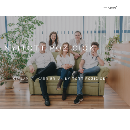
Ugrás
Menü
a
tartalomra
NYITOTT POZÍCIÓK
CÍMLAP
KARRIER
NYITOTT POZÍCIÓK