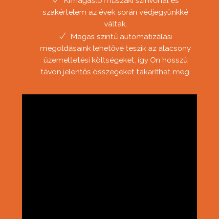
Kimagasló műszaki színvonal és
szakértelem az évek során védjegyünkké
váltak.
Magas szintű automatizálási
megoldásaink lehetővé teszik az alacsony
üzemeltetési költségeket, így Ön hosszú
távon jelentős összegeket takaríthat meg.