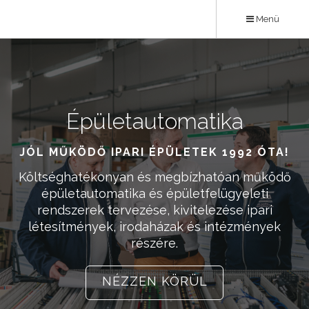
Ugrás
Menü
a
tartalomra
Épületautomatika
Karrier
JÓL MŰKÖDŐ IPARI ÉPÜLETEK 1992 ÓTA!
ÉPÍTSD NÁLUNK KARRIERED!
Költséghatékonyan és megbízhatóan működő
Ha kedveled a kihívásokat, a sokszínű
feladatokat, akkor Téged is várunk kollégáink
épületautomatika és épületfelügyeleti
rendszerek tervezése, kivitelezése ipari
körében! Megbízhatóság és minőség a
létesítmények, irodaházak és intézmények
csapatban is 1992 óta!
részére.
NÉZZ KÖRÜL
NÉZZEN KÖRÜL