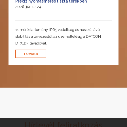
Precíz nyomásmérés tiszta terekben
2026. június 24.
11 méréstartomány, IP65 védettség és hosszú távú
stabilitás a tervezéstől az üzemeltetésig a DATCON
DT712I4 távadóval.
TOVÁBB
Hírlevél feliratkozás