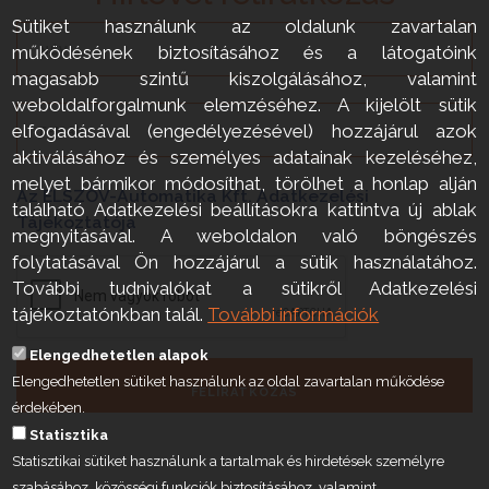
Sütiket használunk az oldalunk zavartalan
működésének biztosításához és a látogatóink
magasabb szintű kiszolgálásához, valamint
weboldalforgalmunk elemzéséhez. A kijelölt sütik
elfogadásával (engedélyezésével) hozzájárul azok
aktiválásához és személyes adatainak kezeléséhez,
melyet bármikor módosíthat, törölhet a honlap alján
Az ELSZÖV-Automatika Kft. Adatkezelési
található Adatkezelési beállításokra kattintva új ablak
Tájékoztatója
megnyitásával. A weboldalon való böngészés
folytatásával Ön hozzájárul a sütik használatához.
További tudnivalókat a sütikről Adatkezelési
tájékoztatónkban talál.
További információk
Elengedhetetlen alapok
Elengedhetetlen sütiket használunk az oldal zavartalan működése
FELIRATKOZÁS
érdekében.
Statisztika
Statisztikai sütiket használunk a tartalmak és hirdetések személyre
szabásához, közösségi funkciók biztosításához, valamint