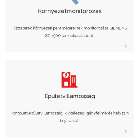
Környezetmonitorozás
Tisztaterek környezeti paramétereinek monitorozása SIEMENS
S7-1500 termékcsaláddal.
Épületvillamosság
Komplett épületvillamossági kivitelezés, igényfelmérés helyszín
bejárással.