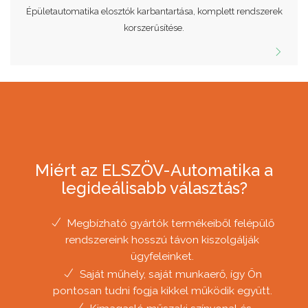
Épületautomatika elosztók karbantartása, komplett rendszerek
korszerűsítése.
Miért az ELSZÖV-Automatika a
legideálisabb választás?
Megbízható gyártók termékeiből felépülő
rendszereink hosszú távon kiszolgálják
ügyfeleinket.
Saját műhely, saját munkaerő, így Ön
pontosan tudni fogja kikkel működik együtt.