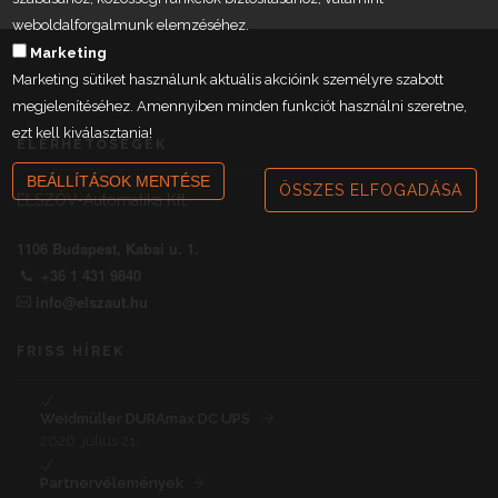
weboldalforgalmunk elemzéséhez.
Marketing
Marketing sütiket használunk aktuális akcióink személyre szabott
megjelenítéséhez. Amennyiben minden funkciót használni szeretne,
ezt kell kiválasztania!
ELÉRHETŐSÉGEK
BEÁLLÍTÁSOK MENTÉSE
ÖSSZES ELFOGADÁSA
ELSZÖV-Automatika Kft.
1106 Budapest, Kabai u. 1.
+36 1 431 9840
info@elszaut.hu
FRISS HÍREK
Weidmüller DURAmax DC UPS
2026. július 21.
Partnervélemények