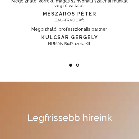
 munkát
OTP Bank Nyrt.
Rendezett, összeszedett vállalkozás.
SZABÓ LÁSZLÓ
Metrodom Kft.
Pontos. Precíz. Rugalmas.
ÜZEMELTETÉS
EMINEO Magánkórház
Legfrissebb híreink