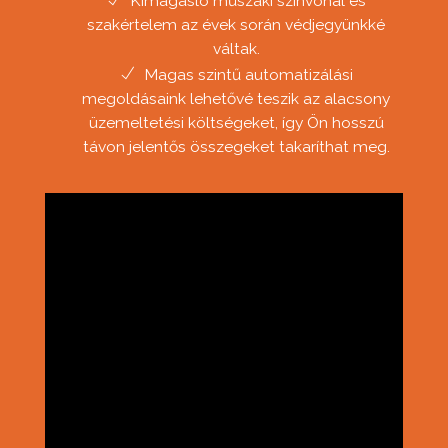
Kimagasló műszaki színvonal és
szakértelem az évek során védjegyünkké
váltak.
Magas szintű automatizálási
megoldásaink lehetővé teszik az alacsony
üzemeltetési költségeket, így Ön hosszú
távon jelentős összegeket takaríthat meg.