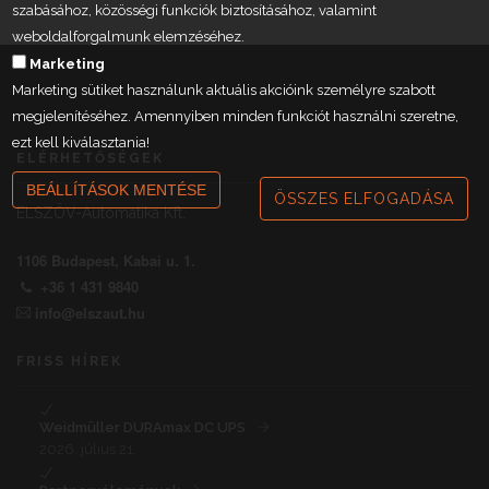
szabásához, közösségi funkciók biztosításához, valamint
weboldalforgalmunk elemzéséhez.
Marketing
Marketing sütiket használunk aktuális akcióink személyre szabott
megjelenítéséhez. Amennyiben minden funkciót használni szeretne,
ezt kell kiválasztania!
ELÉRHETŐSÉGEK
BEÁLLÍTÁSOK MENTÉSE
ÖSSZES ELFOGADÁSA
ELSZÖV-Automatika Kft.
1106 Budapest, Kabai u. 1.
+36 1 431 9840
info@elszaut.hu
FRISS HÍREK
Weidmüller DURAmax DC UPS
2026. július 21.