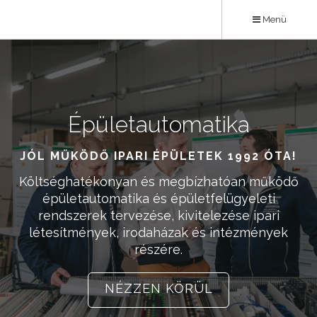
Ugrás
Menü
a
tartalomra
Épületautomatika
Karrier
JÓL MŰKÖDŐ IPARI ÉPÜLETEK 1992 ÓTA!
ÉPÍTSD NÁLUNK KARRIERED!
Költséghatékonyan és megbízhatóan működő
Ha kedveled a kihívásokat, a sokszínű
feladatokat, akkor Téged is várunk kollégáink
épületautomatika és épületfelügyeleti
rendszerek tervezése, kivitelezése ipari
körében! Megbízhatóság és minőség a
létesítmények, irodaházak és intézmények
csapatban is 1992 óta!
részére.
NÉZZ KÖRÜL
NÉZZEN KÖRÜL