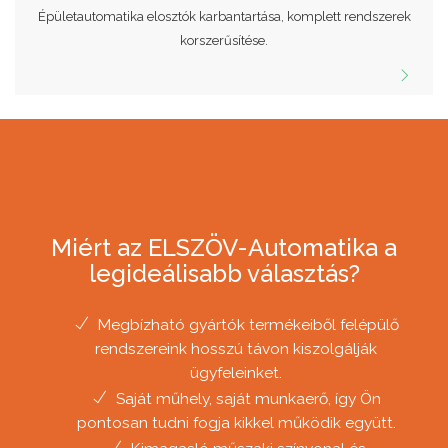
Épületautomatika elosztók karbantartása, komplett rendszerek
korszerűsítése.
Miért az ELSZÖV-Automatika a
legideálisabb választás?
Megbízható gyártók termékeiből felépülő
rendszereink hosszú távon kiszolgálják
ügyfeleinket.
Saját műhely, saját munkaerő, így Ön
pontosan tudni fogja kikkel működik együtt.