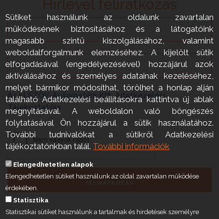
Hírlevél feliratkozás
Sütiket használunk az oldalunk zavartalan
működésének biztosításához és a látogatóink
magasabb szintű kiszolgálásához, valamint
weboldalforgalmunk elemzéséhez. A kijelölt sütik
elfogadásával (engedélyezésével) hozzájárul azok
aktiválásához és személyes adatainak kezeléséhez,
melyet bármikor módosíthat, törölhet a honlap alján
Az ELSZÖV-Automatika Kft. Adatkezelési
található Adatkezelési beállításokra kattintva új ablak
Tájékoztatója
megnyitásával. A weboldalon való böngészés
folytatásával Ön hozzájárul a sütik használatához.
További tudnivalókat a sütikről Adatkezelési
tájékoztatónkban talál.
További információk
Elengedhetetlen alapok
Elengedhetetlen sütiket használunk az oldal zavartalan működése
FELIRATKOZÁS
érdekében.
Statisztika
Statisztikai sütiket használunk a tartalmak és hirdetések személyre