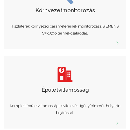
Környezetmonitorozás
Tisztaterek környezeti paramétereinek monitorozása SIEMENS
S7-1500 termékcsaláddal.
Épületvillamosság
Komplett épületvillamossági kivitelezés, igényfelmérés helyszín
bejárással.