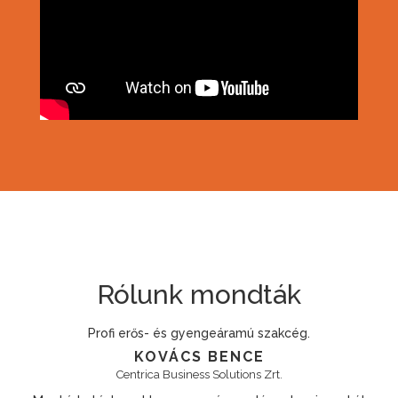
Rólunk mondták
Megfelelő szakértelemmel rendelkező, agilis kollégá
Határidők betartása, kommunikáció és hozzáállás
szempontjából minden igényt maximálisan kielégít
Partner.
PÓKA GERGELY