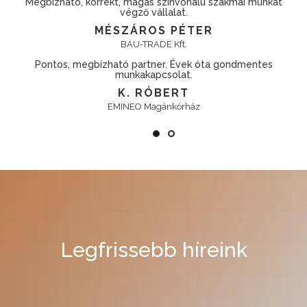
mai munkát
Kifogástalan minőség elérhető áron.
KOVÁCS KRISTÓF
TAKENAKA EUROPE GmbH. Hungary Branch
Gyors, pontos, rugalmas cég!
dmentes
VADÁSZ KÁROLY
Richter Gedeon Nyrt.
Legfrissebb híreink