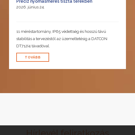
Precíz nyomásmérés tiszta terekben
2026. június 24.
11 méréstartomány, IP65 védettség és hosszú távú
stabilitás a tervezéstől az üzemeltetésig a DATCON
DT712I4 távadóval.
TOVÁBB
Hírlevél feliratkozás