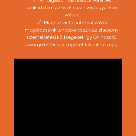
Kimagasló műszaki színvonal és
szakértelem az évek során védjegyünkké
váltak.
Magas szintű automatizálási
megoldásaink lehetővé teszik az alacsony
üzemeltetési költségeket, így Ön hosszú
távon jelentős összegeket takaríthat meg.