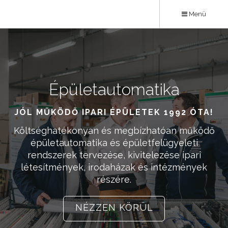
Ugrás
Menü
a
tartalomra
Épületautomatika
Karrier
JÓL MŰKÖDŐ IPARI ÉPÜLETEK 1992 ÓTA!
ÉPÍTSD NÁLUNK KARRIERED!
Költséghatékonyan és megbízhatóan működő
Ha kedveled a kihívásokat, a sokszínű
feladatokat, akkor Téged is várunk kollégáink
épületautomatika és épületfelügyeleti
rendszerek tervezése, kivitelezése ipari
körében! Megbízhatóság és minőség a
létesítmények, irodaházak és intézmények
csapatban is 1992 óta!
részére.
NÉZZ KÖRÜL
NÉZZEN KÖRÜL