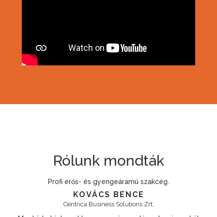
Rólunk mondták
.
Megbízható, szakmailag felkészült csapat.
RÁDI PÉTER
Econix Kft.