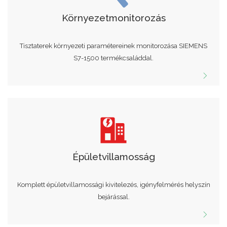
Környezetmonitorozás
Tisztaterek környezeti paramétereinek monitorozása SIEMENS
S7-1500 termékcsaláddal.
Épületvillamosság
Komplett épületvillamossági kivitelezés, igényfelmérés helyszín
bejárással.