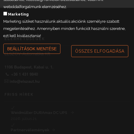
weboldalforgalmunk elemzéséhez.
Marketing
Marketing sütiket használunk aktuális akcióink személyre szabott
megjelenítéséhez. Amennyiben minden funkciót használni szeretne,
ezt kell kiválasztania!
ELÉRHETŐSÉGEK
BEÁLLÍTÁSOK MENTÉSE
ÖSSZES ELFOGADÁSA
ELSZÖV-Automatika Kft.
1106 Budapest, Kabai u. 1.
+36 1 431 9840
info@elszaut.hu
FRISS HÍREK
Weidmüller DURAmax DC UPS
2026. július 21.
Partnervélemények