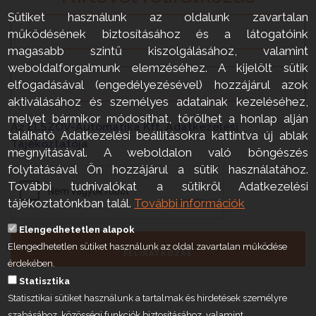
Sütiket használunk az oldalunk zavartalan
működésének biztosításához és a látogatóink
magasabb szintű kiszolgálásához, valamint
weboldalforgalmunk elemzéséhez. A kijelölt sütik
elfogadásával (engedélyezésével) hozzájárul azok
aktiválásához és személyes adatainak kezeléséhez,
melyet bármikor módosíthat, törölhet a honlap alján
Az ELSZÖV-Automatika Kft. Adatkezelési
található Adatkezelési beállításokra kattintva új ablak
Tájékoztatója
megnyitásával. A weboldalon való böngészés
folytatásával Ön hozzájárul a sütik használatához.
További tudnivalókat a sütikről Adatkezelési
tájékoztatónkban talál.
További információk
Elengedhetetlen alapok
Elengedhetetlen sütiket használunk az oldal zavartalan működése
FELIRATKOZÁS
érdekében.
Statisztika
Statisztikai sütiket használunk a tartalmak és hirdetések személyre
szabásához, közösségi funkciók biztosításához, valamint