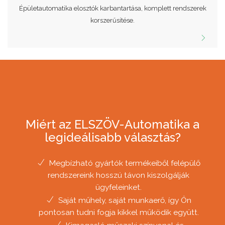
Épületautomatika elosztók karbantartása, komplett rendszerek
korszerűsítése.
Miért az ELSZÖV-Automatika a
legideálisabb választás?
Megbízható gyártók termékeiből felépülő
rendszereink hosszú távon kiszolgálják
ügyfeleinket.
Saját műhely, saját munkaerő, így Ön
pontosan tudni fogja kikkel működik együtt.