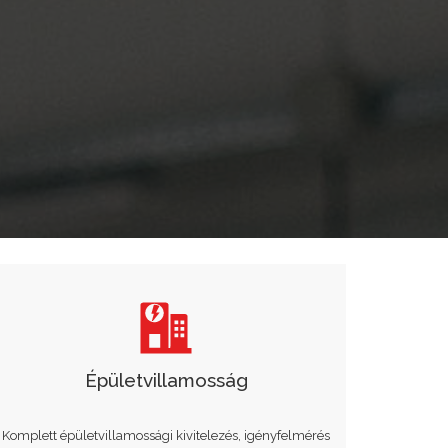
Épületvillamosság
Komplett épületvillamossági kivitelezés, igényfelmérés