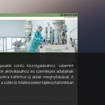
asabb szintű kiszolgálásához, valamint
zok aktiválásához és személyes adatainak
okra kattintva új ablak megnyitásával. A
Precíz nyomásmérés tiszta terekben
 a sütikről Adatkezelési tájékoztatónkban
2026. június 24.
11 méréstartomány, IP65 védettség és hosszú távú