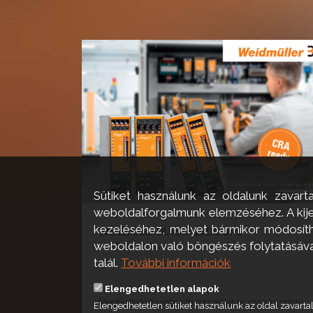
Sütiket használunk az oldalunk zavart
weboldalforgalmunk elemzéséhez. A kijel
kezeléséhez, melyet bármikor módosíthat
Weidmüller DURAmax DC UPS
weboldalon való böngészés folytatásával 
2026. július 21.
talál.
További információk
Elengedhetetlen alapok
Megbízható és robosztus tápellátás, magas szintű
Elengedhetetlen sütiket használunk az oldal zavar