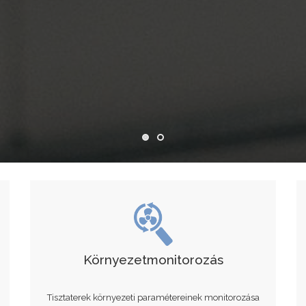
Környezetmonitorozás
Tisztaterek környezeti paramétereinek monitorozása