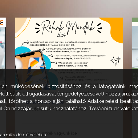
alan működésének biztosításához és a látogatóink mag
ölt sütik elfogadásával (engedélyezésével) hozzájárul a
, törölhet a honlap alján található Adatkezelési beállítás
Partnervélemények
Ön hozzájárul a sütik használatához. További tudnivalókat
2026. július 21.
Nagyon büszkék vagyunk idei
talan működése érdekében.