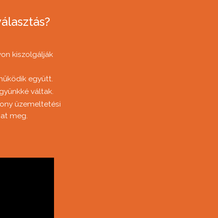
álasztás?
on kiszolgálják
működik együtt.
gyünkké váltak.
sony üzemeltetési
hat meg.