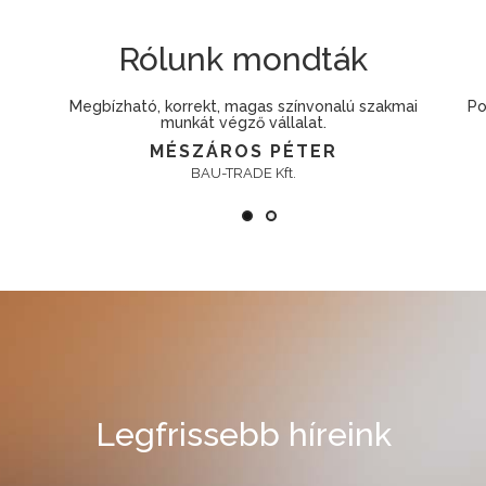
Rólunk mondták
Megbízható, szakmailag felkészült csapat.
K
RÁDI PÉTER
Econix Kft.
TAK
Legfrissebb híreink