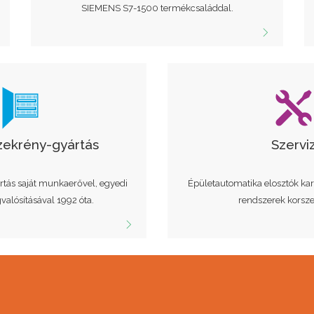
SIEMENS S7-1500 termékcsaláddal.
zekrény-gyártás
Szervi
rtás saját munkaerővel, egyedi
Épületautomatika elosztók kar
alósításával 1992 óta.
rendszerek korsze