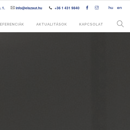
 1.
info@elszaut.hu
+36 1 431 9840
hu
en
EFERENCIÁK
AKTUALITÁSOK
KAPCSOLAT