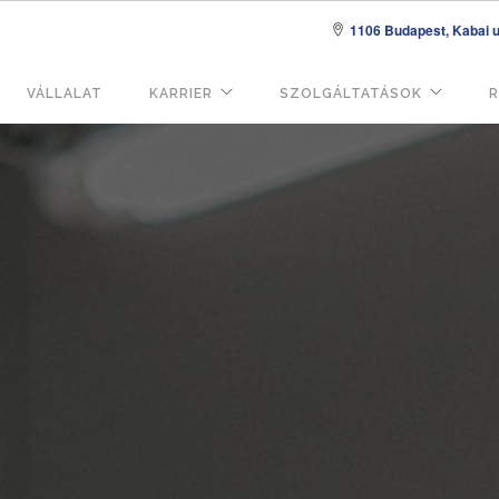
1106 Budapest, Kabai u.
VÁLLALAT
KARRIER
SZOLGÁLTATÁSOK
R
áció