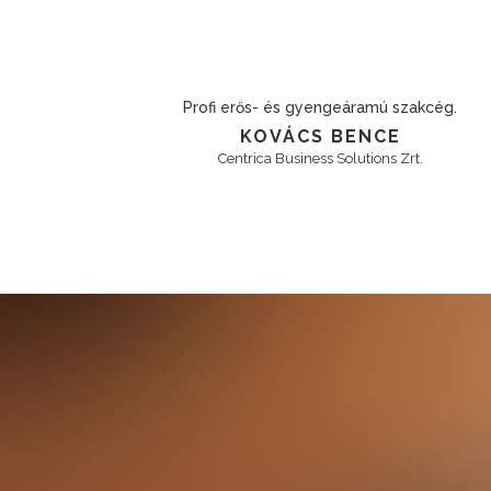
kmai
Pontos, megbízható partner. Évek óta gondmentes
munkakapcsolat.
K. RÓBERT
EMINEO Magánkórház