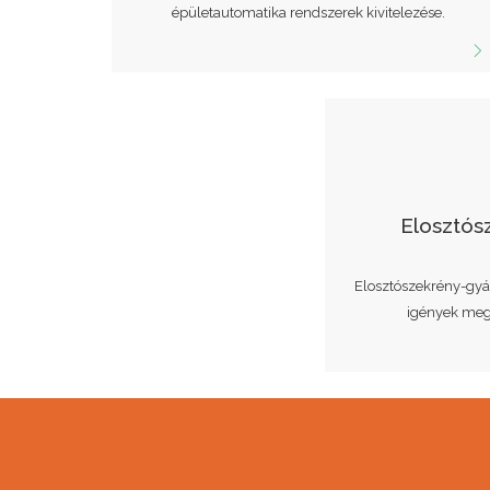
épületautomatika rendszerek kivitelezése.
Elosztós
Elosztószekrény-gyá
igények megv