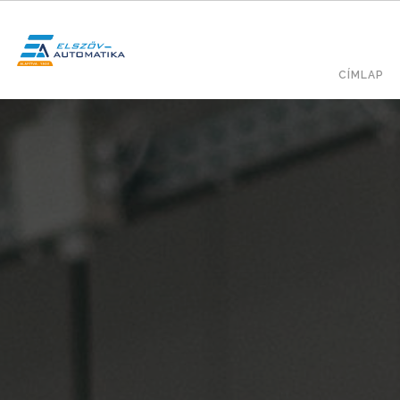
Ugrás
a
tartalomra
Fő
KERESÉS
CÍMLAP
navig