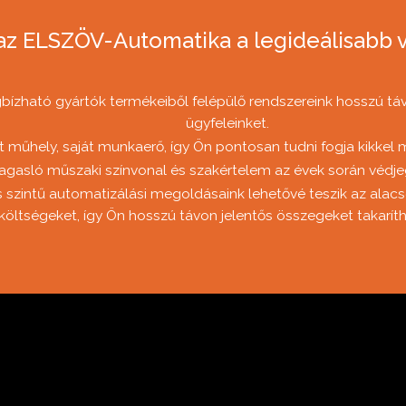
az ELSZÖV-Automatika a legideálisabb v
ízható gyártók termékeiből felépülő rendszereink hosszú táv
ügyfeleinket.
t műhely, saját munkaerő, így Ön pontosan tudni fogja kikkel 
gasló műszaki színvonal és szakértelem az évek során védje
szintű automatizálási megoldásaink lehetővé teszik az alac
költségeket, így Ön hosszú távon jelentős összegeket takarít