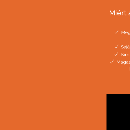
Miért 
Megb
Sajá
Kima
Magas 