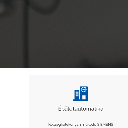
Épületautomatika
Költséghatékonyan működő SIEMENS