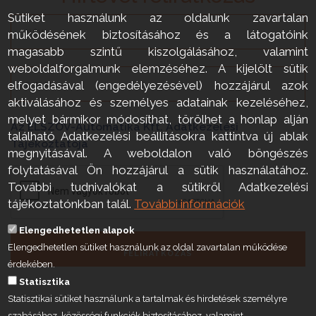
Sütiket használunk az oldalunk zavartalan
működésének biztosításához és a látogatóink
magasabb szintű kiszolgálásához, valamint
weboldalforgalmunk elemzéséhez. A kijelölt sütik
elfogadásával (engedélyezésével) hozzájárul azok
aktiválásához és személyes adatainak kezeléséhez,
melyet bármikor módosíthat, törölhet a honlap alján
Az ELSZÖV-Automatika Kft. Adatkezelési
található Adatkezelési beállításokra kattintva új ablak
Tájékoztatója
megnyitásával. A weboldalon való böngészés
folytatásával Ön hozzájárul a sütik használatához.
További tudnivalókat a sütikről Adatkezelési
tájékoztatónkban talál.
További információk
Elengedhetetlen alapok
Elengedhetetlen sütiket használunk az oldal zavartalan működése
FELIRATKOZÁS
érdekében.
Statisztika
Statisztikai sütiket használunk a tartalmak és hirdetések személyre
szabásához, közösségi funkciók biztosításához, valamint