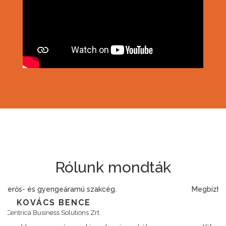
Rólunk mondták
Megbízható, szakmailag felkészült csapat.
RÁDI PÉTER
Econix Kft.