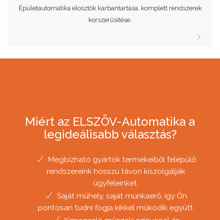
Épületautomatika elosztók karbantartása, komplett rendszerek
korszerűsítése.
Miért az ELSZÖV-Automatika a
legideálisabb választás?
Megbízható gyártók termékeiből felépülő
rendszereink hosszú távon kiszolgálják
ügyfeleinket.
Saját műhely, saját munkaerő, így Ön
pontosan tudni fogja kikkel működik együtt.