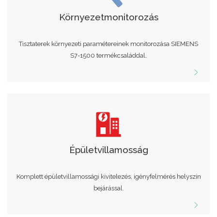
Környezetmonitorozás
Tisztaterek környezeti paramétereinek monitorozása SIEMENS
S7-1500 termékcsaláddal.
Épületvillamosság
Komplett épületvillamossági kivitelezés, igényfelmérés helyszín
bejárással.