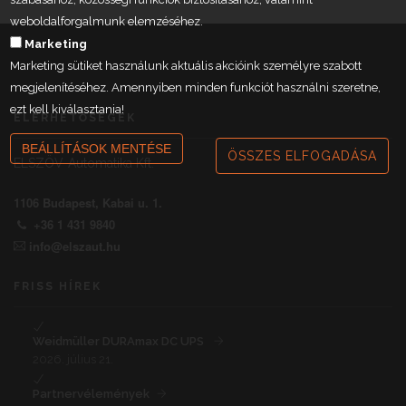
weboldalforgalmunk elemzéséhez.
Marketing
Marketing sütiket használunk aktuális akcióink személyre szabott
megjelenítéséhez. Amennyiben minden funkciót használni szeretne,
ezt kell kiválasztania!
ELÉRHETŐSÉGEK
BEÁLLÍTÁSOK MENTÉSE
ÖSSZES ELFOGADÁSA
ELSZÖV-Automatika Kft.
1106 Budapest, Kabai u. 1.
+36 1 431 9840
info@elszaut.hu
FRISS HÍREK
Weidmüller DURAmax DC UPS
2026. július 21.
Partnervélemények