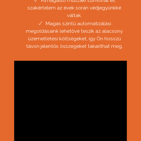
Kimagasló műszaki színvonal és
szakértelem az évek során védjegyünkké
váltak.
Magas szintű automatizálási
megoldásaink lehetővé teszik az alacsony
üzemeltetési költségeket, így Ön hosszú
távon jelentős összegeket takaríthat meg.