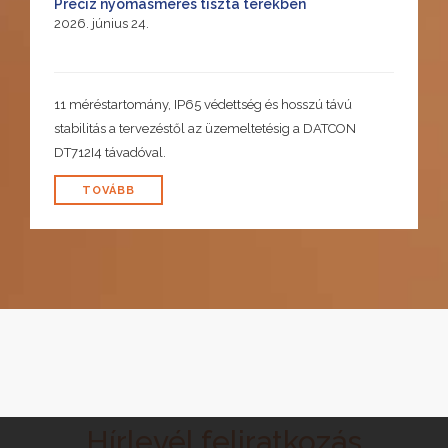
Precíz nyomásmérés tiszta terekben
2026. június 24.
11 méréstartomány, IP65 védettség és hosszú távú
stabilitás a tervezéstől az üzemeltetésig a DATCON
DT712I4 távadóval.
TOVÁBB
Hírlevél feliratkozás