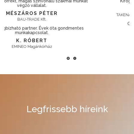
Kifogástalan minőség elérhető áron.
KOVÁCS KRISTÓF
TAKENAKA EUROPE GmbH. Hungary Branch
Gyors, pontos, rugalmas cég!
VADÁSZ KÁROLY
Richter Gedeon Nyrt.
Legfrissebb híreink