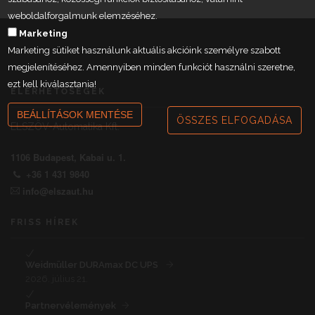
weboldalforgalmunk elemzéséhez.
Marketing
Marketing sütiket használunk aktuális akcióink személyre szabott
megjelenítéséhez. Amennyiben minden funkciót használni szeretne,
ezt kell kiválasztania!
ELÉRHETŐSÉGEK
BEÁLLÍTÁSOK MENTÉSE
ÖSSZES ELFOGADÁSA
ELSZÖV-Automatika Kft.
1106 Budapest, Kabai u. 1.
+36 1 431 9840
info@elszaut.hu
FRISS HÍREK
Weidmüller DURAmax DC UPS
2026. július 21.
Partnervélemények