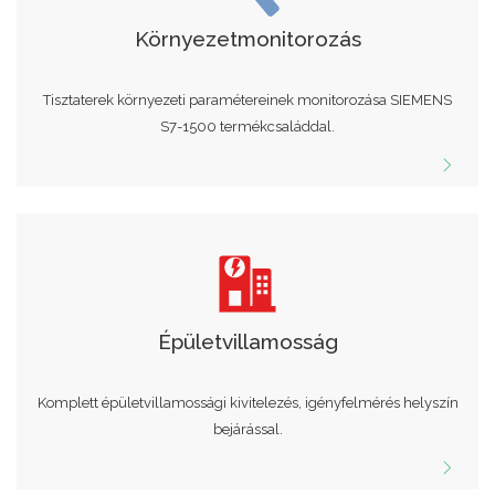
Környezetmonitorozás
Tisztaterek környezeti paramétereinek monitorozása SIEMENS
S7-1500 termékcsaláddal.
Épületvillamosság
Komplett épületvillamossági kivitelezés, igényfelmérés helyszín
bejárással.