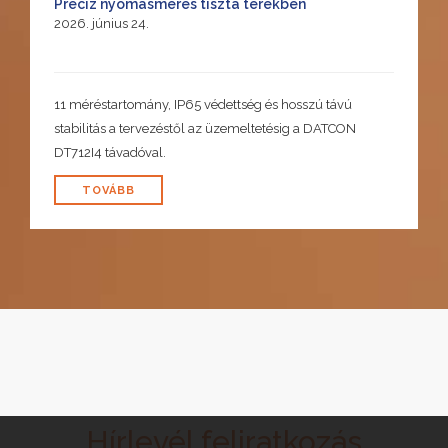
Precíz nyomásmérés tiszta terekben
2026. június 24.
11 méréstartomány, IP65 védettség és hosszú távú
stabilitás a tervezéstől az üzemeltetésig a DATCON
DT712I4 távadóval.
TOVÁBB
Hírlevél feliratkozás