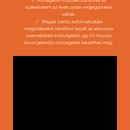
Kimagasló műszaki színvonal és
szakértelem az évek során védjegyünkké
váltak.
Magas szintű automatizálási
megoldásaink lehetővé teszik az alacsony
üzemeltetési költségeket, így Ön hosszú
távon jelentős összegeket takaríthat meg.