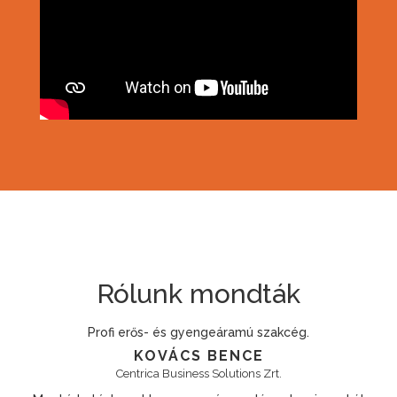
Rólunk mondták
Megbízható, szakmailag felkészült csapat.
RÁDI PÉTER
Econix Kft.