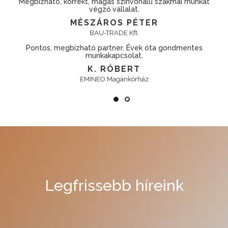
unkát
Kifogástalan minőség elérhető áron.
KOVÁCS KRISTÓF
TAKENAKA EUROPE GmbH. Hungary Branch
Gyors, pontos, rugalmas cég!
tes
VADÁSZ KÁROLY
Richter Gedeon Nyrt.
Legfrissebb híreink