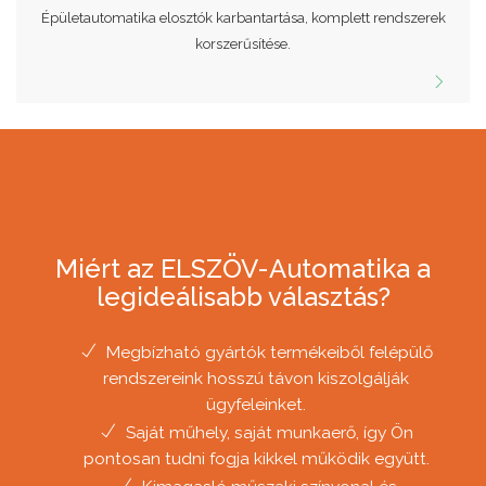
Épületautomatika elosztók karbantartása, komplett rendszerek
korszerűsítése.
Miért az ELSZÖV-Automatika a
legideálisabb választás?
Megbízható gyártók termékeiből felépülő
rendszereink hosszú távon kiszolgálják
ügyfeleinket.
Saját műhely, saját munkaerő, így Ön
pontosan tudni fogja kikkel működik együtt.