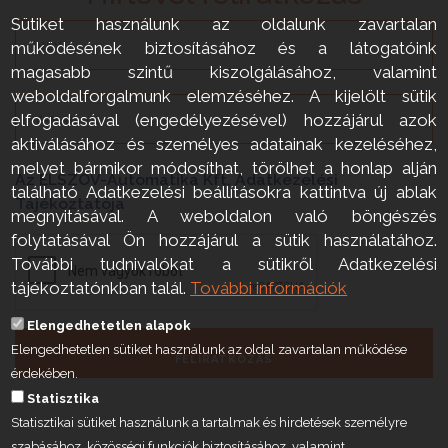
Sütiket használunk az oldalunk zavartalan
működésének biztosításához és a látogatóink
magasabb szintű kiszolgálásához, valamint
weboldalforgalmunk elemzéséhez. A kijelölt sütik
elfogadásával (engedélyezésével) hozzájárul azok
aktiválásához és személyes adatainak kezeléséhez,
melyet bármikor módosíthat, törölhet a honlap alján
Az ELSZÖV-Automatika Kft. Adatkezelési
található Adatkezelési beállításokra kattintva új ablak
Tájékoztatója
megnyitásával. A weboldalon való böngészés
folytatásával Ön hozzájárul a sütik használatához.
További tudnivalókat a sütikről Adatkezelési
tájékoztatónkban talál.
További információk
Elengedhetetlen alapok
Elengedhetetlen sütiket használunk az oldal zavartalan működése
FELIRATKOZÁS
érdekében.
Statisztika
Statisztikai sütiket használunk a tartalmak és hirdetések személyre
szabásához, közösségi funkciók biztosításához, valamint