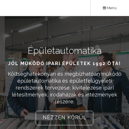
Ugrás
Menü
a
tartalomra
Épületautomatika
Karrier
JÓL MŰKÖDŐ IPARI ÉPÜLETEK 1992 ÓTA!
ÉPÍTSD NÁLUNK KARRIERED!
Költséghatékonyan és megbízhatóan működő
Ha kedveled a kihívásokat, a sokszínű
feladatokat, akkor Téged is várunk kollégáink
épületautomatika és épületfelügyeleti
rendszerek tervezése, kivitelezése ipari
körében! Megbízhatóság és minőség a
létesítmények, irodaházak és intézmények
csapatban is 1992 óta!
részére.
NÉZZ KÖRÜL
NÉZZEN KÖRÜL