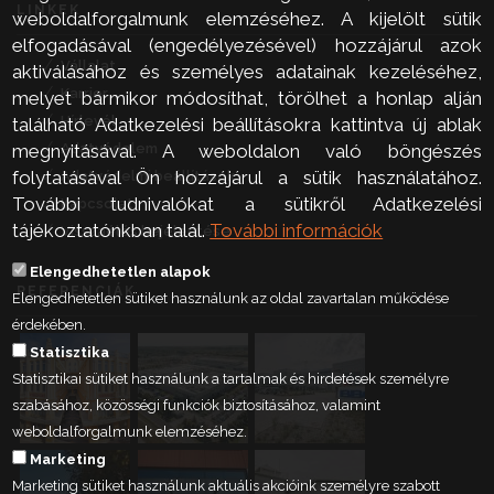
LINKEK
weboldalforgalmunk elemzéséhez. A kijelölt sütik
elfogadásával (engedélyezésével) hozzájárul azok
Vállalat
aktiválásához és személyes adatainak kezeléséhez,
Karrier
melyet bármikor módosíthat, törölhet a honlap alján
Hírlevél
található Adatkezelési beállításokra kattintva új ablak
Adatvédelem
megnyitásával. A weboldalon való böngészés
folytatásával Ön hozzájárul a sütik használatához.
Adatvédelmi beállítások
További tudnivalókat a sütikről Adatkezelési
Kapcsolat
tájékoztatónkban talál.
További információk
Visszaélés bejelentése
Elengedhetetlen alapok
REFERENCIÁK
Elengedhetetlen sütiket használunk az oldal zavartalan működése
érdekében.
Statisztika
Statisztikai sütiket használunk a tartalmak és hirdetések személyre
szabásához, közösségi funkciók biztosításához, valamint
weboldalforgalmunk elemzéséhez.
Marketing
Marketing sütiket használunk aktuális akcióink személyre szabott