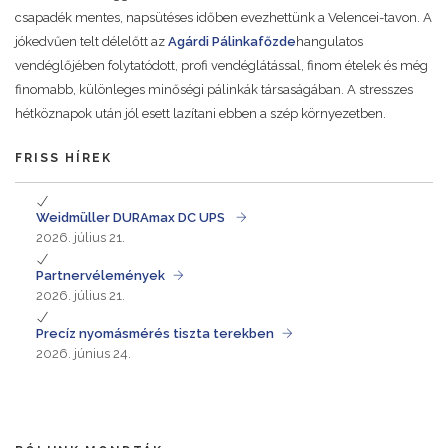
csapadék mentes, napsütéses időben evezhettünk a Velencei-tavon. A
jókedvűen telt délelőtt az
Agárdi Pálinkafőzde
hangulatos
vendéglőjében folytatódott, profi vendéglátással, finom ételek és még
finomabb, különleges minőségi pálinkák társaságában. A stresszes
hétköznapok után jól esett lazítani ebben a szép környezetben.
FRISS HÍREK
Weidmüller DURAmax DC UPS
2026. július 21.
Partnervélemények
2026. július 21.
Precíz nyomásmérés tiszta terekben
2026. június 24.