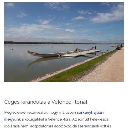
Céges kirándulás a Velencei-tónál
Még év elején elterveztük, hogy májusban
sárkányhajózni
megyünk
a kollégákkal a Velencei-tóra. Az elmúlt hetek esős
időjárása némi aggodalomra adott okot, de szerencsénk volt és