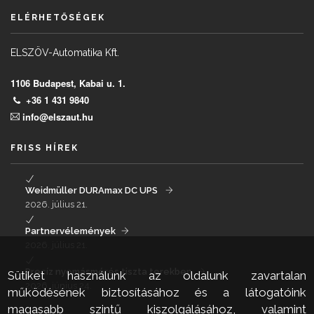
ELÉRHETŐSÉGEK
ELSZÖV-Automatika Kft.
1106 Budapest, Kabai u. 1.
+36 1 431 9840
info@elszaut.hu
FRISS HÍREK
Weidmüller DURAmax DC UPS
2026. július 21.
Partnervélemények
2026. július 21.
Precíz nyomásmérés tiszta terekben
Sütiket használunk az oldalunk zavartalan
2026. június 24.
működésének biztosításához és a látogatóink
magasabb szintű kiszolgálásához, valamint