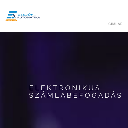
Ugrás
a
tartalomra
Fő
KERESÉS
CÍMLAP
navig
ELEKTRONIKUS
SZÁMLABEFOGADÁS