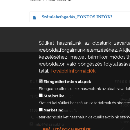
Számlabefogadás_FONTOS INFÓK!
Sütiket használunk az oldalunk zavart
weboldalforgalmunk elemzéséhez. A kijel
kezeléséhez, melyet bármikor módosíthat
weboldalon való böngészés folytatásával 
talál.
További információk
Elengedhetetlen alapok
ELÉRHETŐSÉGEK
FRISS 
Elengedhetetlen sütiket használunk az oldal zavar
Statisztika
ELSZÖV-Automatika Kft.
Weid
Statisztikai sütiket használunk a tartalmak és hird
2026.
1106 Budapest, Kabai u. 1.
Marketing
Part
+36 1 431 9840
Marketing sütiket használunk aktuális akcióink szem
2026.
info@elszaut.hu
BEÁLLÍTÁSOK MENTÉSE