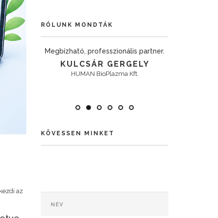
RÓLUNK MONDTÁK
er. Évek óta
Megbízható, professzionális partner.
A Megrendel
csolat.
magas szakmai
KULCSÁR GERGELY
és kiszol
T
HUMAN BioPlazma Kft.
KÁL
ház
KÖVESSEN MINKET
kezdi az