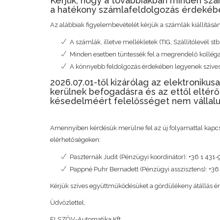
Kérjük, hogy a továbbiakban minden sz
a hatékony számlafeldolgozás érdekébe
Az alábbiak figyelembevételét kérjük a számlák kiállításán
A számlák, illetve mellékletek (TIG, Szállítólevél s
Minden esetben tüntessék fel a megrendelő kolléga 
A könnyebb feldolgozás érdekében legyenek szíve
2026.07.01-től kizárólag az elektronikus
kerülnek befogadásra és az ettől elté
késedelméért felelősséget nem vállalu
Amennyiben kérdésük merülne fel az új folyamattal kapc
elérhetőségeken:
Paszternák Judit (Pénzügyi koordinátor): +36 1 43
Pappné Puhr Bernadett (Pénzügyi asszisztens): +3
Kérjük szíves együttműködésüket a gördülékeny átállás é
Üdvözlettel,
ELSZÖV-Automatika Kft.