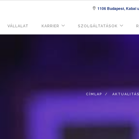
1106 Budapest, Kabai u.
VÁLLALAT
KARRIER
SZOLGÁLTATÁSOK
R
áció
CÍMLAP
AKTUALITÁ