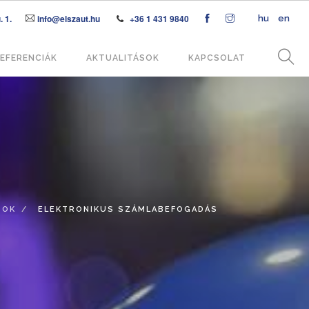
 1.
info@elszaut.hu
+36 1 431 9840
hu
en
EFERENCIÁK
AKTUALITÁSOK
KAPCSOLAT
SOK
ELEKTRONIKUS SZÁMLABEFOGADÁS