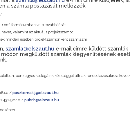
ámlát a
szamla@elszaut.hu
e-mail címre küldjenek, il
n a számla postázását mellőzzék.
ál:
tb…) pdf. formátumban való továbbítását.
nevét, valamint az aktuális projektszámot.
sek minden esetben projektszámonként számlázni.
an,
szamla@elszaut.hu
e-mail címre küldött számlák
rő módon megküldött számlák kiegyenlítésének eset
nk.
solatban, pénzügyes kollégáink készséggel állnak rendelkezésükre a követ
1-9840 /
paszternak.j@elszaut.hu
6 1 431-9840 /
puhr.b@elszaut.hu
rdekében.