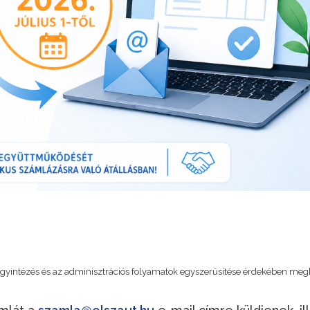
Precíz, felkészült, korrekt
Pontos, megbízható partn
szakemberek
gondmentes munkakap
OMAN RICHARD
K. RÓBER
CATALDO CONSTRUCTION KFT.
EMINEO Magánkór
ügyintézés és az adminisztrációs folyamatok egyszerűsítése érdekében meg