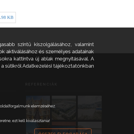
.98 KB
asabb szintű kiszolgálásához, valamint
zok aktiválásához és személyes adatainak
okra kattintva új ablak megnyitásával. A
 a sütikről Adatkezelési tájékoztatónkban
REFERENCIÁK
weboldalforgalmunk elemzéséhez.
tne, ezt kell kiválasztania!