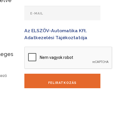
letve
Az ELSZÖV-Automatika Kft.
Adatkezelési Tájékoztatója
leges
kező
FELIRATKOZÁS