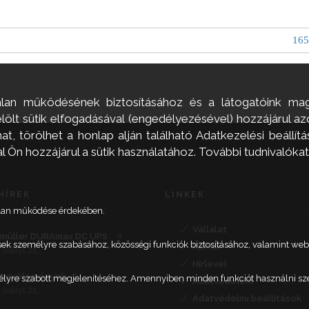
165
alan működésének biztosításához és a látogatóink mag
ölt sütik elfogadásával (engedélyezésével) hozzájárul a
, törölhet a honlap alján található Adatkezelési beállítás
Ön hozzájárul a sütik használatához. További tudnivalókat
HÍREK
LINKEK
talan működése érdekében.
Vállalat
müller DURAmax DC UPS
etések személyre szabásához, közösségi funkciók biztosításához, valamint 
Karrier
 július 21.
Hírlevél
nervélemények
élyre szabott megjelenítéséhez. Amennyiben minden funkciót használni szere
Adatvédelem
 július 21.
Adatvédelmi beállítások