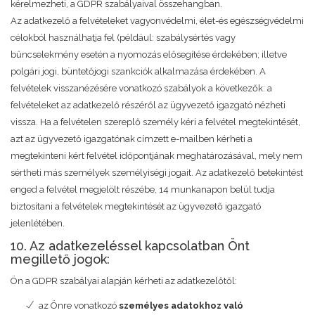
kérelmezheti, a GDPR szabályaival összehangban.
Az adatkezelő a felvételeket vagyonvédelmi, élet-és egészségvédelmi
célokból használhatja fel (például: szabálysértés vagy
bűncselekmény esetén a nyomozás elősegítése érdekében; illetve
polgári jogi, büntetőjogi szankciók alkalmazása érdekében. A
felvételek visszanézésére vonatkozó szabályok a következők: a
felvételeket az adatkezelő részéről az ügyvezető igazgató nézheti
vissza. Ha a felvételen szereplő személy kéri a felvétel megtekintését,
azt az ügyvezető igazgatónak címzett e-mailben kérheti a
megtekinteni kért felvétel időpontjának meghatározásával, mely nem
sértheti más személyek személyiségi jogait. Az adatkezelő betekintést
enged a felvétel megjelölt részébe, 14 munkanapon belül tudja
biztosítani a felvételek megtekintését az ügyvezető igazgató
jelenlétében.
10. Az adatkezeléssel kapcsolatban Önt
megillető jogok:
Ön a GDPR szabályai alapján kérheti az adatkezelőtől:
az Önre vonatkozó
személyes adatokhoz való