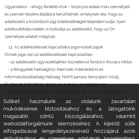
Ugyanakkor – ahogy fentebb írtuk – bizonyos adatai más személyek
és szervek részére átadásra kerülhetnek, amelynek oka, hogy az
adatkezelő a különböző jogi kötelezettségeit teljesíteni tudja. Ilyen
adattovábbítás esetén is biztosítja az adatkezelő, hogy az Ön
személyes adatait megóvja.
13. Az adatkezeléssel kapcsolatos jogorvoslati jogok:
Önnek joga van az adatkezeléssel kapcsolatban
• az adatkezelő ügyvezetőjéhez közvetlenül fordulni (Kovács Attila);
• a felügyeleti hatósághoz (Nemzeti Adatvédelmi és
Információszabadság Hatóság; NAIH) panasz benyújtani (1055
Budapest, Falk Miksa utca 9-11.; e-mail / levelezési cím:
ugyfelszolgalat@naih.hu; 1363 Budapest, Pf.: 9.; tel.: +36 (30) 683-
5969; +36 (30) 549-6838; +36 (1) 391 1400; fax: +36 (1) 391-1410)
Sütiket használunk az oldalunk zavartalan
bírósághoz fordulni (az illetékes Törvényszék bírálja el az Ön igényét).
működésének biztosításához és a látogatóink
magasabb szintű kiszolgálásához, valamint
weboldalforgalmunk elemzéséhez. A kijelölt sütik
elfogadásával (engedélyezésével) hozzájárul azok
aktiválásához és személyes adatainak kezeléséhez,