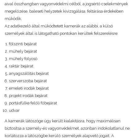
aival összhangban vagyonvédelmi célból, a jogsértő cselekmények
megelőzése, baleseti helyzetek kivizsgálása, feltárása érdekében
működik.
Az adatkezelő által működtetett kamerák az alábbi, a külső
személyek által is látogatható pontokan kerültek felszerelésre:
fölszinti bejárat
műhely bejárat
műhely folyosó
raktár bejárat
anyagszállítás bejárat
szerverszoba bejárat
emeleti irodák bejárat
projekt irodák bejárat
portásfülke felőli főbejárat
udvar
A kamerák látószöge úgy került kialakításra, hogy maximálisan
biztosítsa a személy-és vagyonvédelmet, azonban indokolatlanul ne
korlátozza a látószögbe kerülő személyek alapvető jogait. A