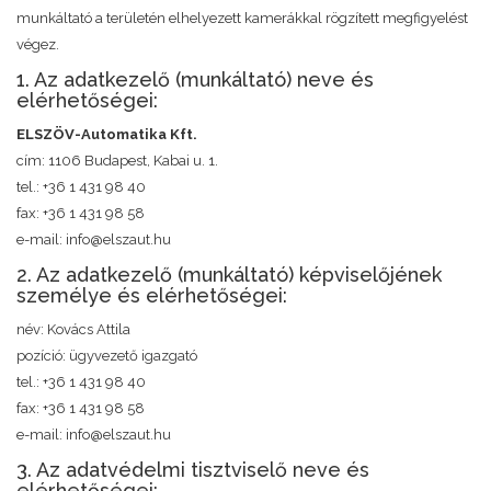
munkáltató a területén elhelyezett kamerákkal rögzített megfigyelést
végez.
1. Az adatkezelő (munkáltató) neve és
elérhetőségei:
ELSZÖV-Automatika Kft.
cím: 1106 Budapest, Kabai u. 1.
tel.: +36 1 431 98 40
fax: +36 1 431 98 58
e-mail: info@elszaut.hu
2. Az adatkezelő (munkáltató) képviselőjének
személye és elérhetőségei:
név: Kovács Attila
pozíció: ügyvezető igazgató
tel.: +36 1 431 98 40
fax: +36 1 431 98 58
e-mail: info@elszaut.hu
3. Az adatvédelmi tisztviselő neve és
elérhetőségei: