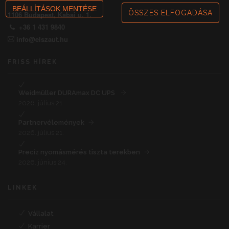
BEÁLLÍTÁSOK MENTÉSE
ÖSSZES ELFOGADÁSA
1106 Budapest, Kabai u. 1.
+36 1 431 9840
info@elszaut.hu
FRISS HÍREK
Weidmüller DURAmax DC UPS
2026. július 21.
Partnervélemények
2026. július 21.
Precíz nyomásmérés tiszta terekben
2026. június 24.
LINKEK
Vállalat
Karrier