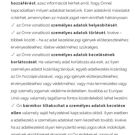
hozzáférést
, azaz információt kérhet arról, hogy Önnel
kapcsolatban milyen adatokat kezelünk. Ezen adatokról másolatot
is kérhet, amennyiben az mások jogait nem érintheti hátrányosan;
az Önre vonatkozó
személyes adatok helyesbítését
;
az Önre vonatkozó
személyes adatok törlését
, kivéve –
többek között – ha az adat kezelése jogi igények előterjesztéséhez,
érvényesítéséhez, illetve védelméhez szükséges;
az Önre vonatkozó
személyes adatok kezelésének
korlátozását
. Ha valamely adat korlátozás alá esik, az ilyen
személyes adatot kizárólag tároljuk; egyéb adatkezelés kizárólag
az Ön hozzájárulásával, vagy jogi igények előterjesztéséhez,
érvényesítéséhez vagy védelméhez, vagy más természetes vagy
jogi személy jogainak védelme érdekében, továbbá az Európai
Unió vagy valamely tagállama fontos közérdekéből lehet kezelni;
Ön
bármikor tiltakozhat a személyes adatok kezelése
ellen
valamely saját helyzetével kapcsolatos okból. Ilyen esetben
a adatkezelő a személyes adatokat nem kezelheti tovább, kivéve,
ha az adatkezelést olyan kényszerítő erejű jogos okok indokolják,
amelyek elsőbbséget élveznek az Ön érdekeivel, jogaival és