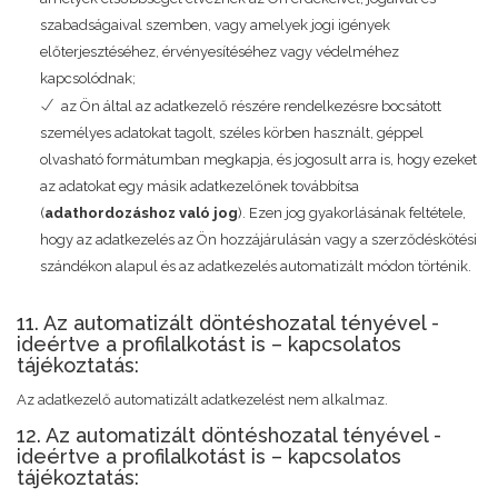
szabadságaival szemben, vagy amelyek jogi igények
előterjesztéséhez, érvényesítéséhez vagy védelméhez
kapcsolódnak;
az Ön által az adatkezelő részére rendelkezésre bocsátott
személyes adatokat tagolt, széles körben használt, géppel
olvasható formátumban megkapja, és jogosult arra is, hogy ezeket
az adatokat egy másik adatkezelőnek továbbítsa
(
adathordozáshoz való jog
). Ezen jog gyakorlásának feltétele,
hogy az adatkezelés az Ön hozzájárulásán vagy a szerződéskötési
szándékon alapul és az adatkezelés automatizált módon történik.
11. Az automatizált döntéshozatal tényével -
ideértve a profilalkotást is – kapcsolatos
tájékoztatás:
Az adatkezelő automatizált adatkezelést nem alkalmaz.
12. Az automatizált döntéshozatal tényével -
ideértve a profilalkotást is – kapcsolatos
tájékoztatás: