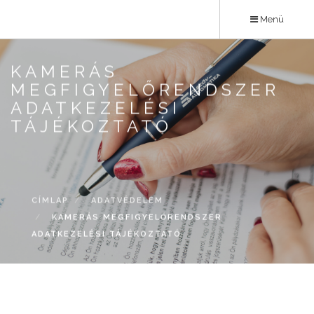
Ugrás
Menü
a
tartalomra
KAMERÁS
MEGFIGYELŐRENDSZER
ADATKEZELÉSI
TÁJÉKOZTATÓ
CÍMLAP
ADATVÉDELEM
KAMERÁS MEGFIGYELŐRENDSZER
ADATKEZELÉSI TÁJÉKOZTATÓ