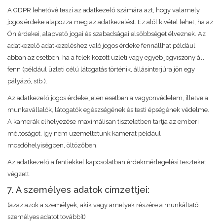
A GDPR lehetővé teszi az adatkezelő számára azt, hogy valamely
jogos érdeke alapozza meg az adatkezelést. Ez alól kivétel lehet, ha az
Ön érdekei, alapvető jogai és szabadságai elsőbbséget élveznek. Az
adatkezelő adatkezeléshez való jogos érdeke fennállhat például
abban az esetben, ha a felek között üzleti vagy egyéb jogviszony áll
fenn (például üzleti célú látogatás történik, állásinterjúra jön egy
pályázó, stb.).
Az adatkezelő jogos érdeke jelen esetben a vagyonvédelem, illetve a
munkavállalók, látogatók egészségének és testi épségének védelme.
A kamerák elhelyezése maximálisan tiszteletben tartja az emberi
méltóságot, így nem üzemeltetünk kamerát például
mosdóhelyiségben, öltözőben.
Az adatkezelő a fentiekkel kapcsolatban érdekmérlegelési teszteket
végzett.
7. A személyes adatok címzettjei:
(azaz azok a személyek, akik vagy amelyek részére a munkáltató
személyes adatot továbbít)