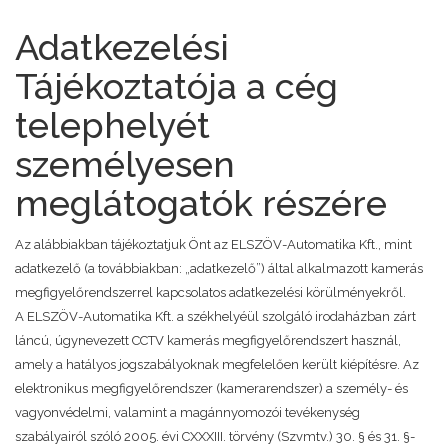
Adatkezelési
Tájékoztatója a cég
telephelyét
személyesen
meglátogatók részére
Az alábbiakban tájékoztatjuk Önt az ELSZÖV-Automatika Kft., mint
adatkezelő (a továbbiakban: „adatkezelő”) által alkalmazott kamerás
megfigyelőrendszerrel kapcsolatos adatkezelési körülményekről.
A ELSZÖV-Automatika Kft. a székhelyéül szolgáló irodaházban zárt
láncú, úgynevezett CCTV kamerás megfigyelőrendszert használ,
amely a hatályos jogszabályoknak megfelelően került kiépítésre. Az
elektronikus megfigyelőrendszer (kamerarendszer) a személy- és
vagyonvédelmi, valamint a magánnyomozói tevékenység
szabályairól szóló 2005. évi CXXXIII. törvény (Szvmtv.) 30. § és 31. §-