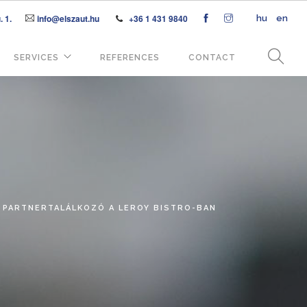
 1.
info@elszaut.hu
+36 1 431 9840
hu
en
SERVICES
REFERENCES
CONTACT
PARTNERTALÁLKOZÓ A LEROY BISTRO-BAN