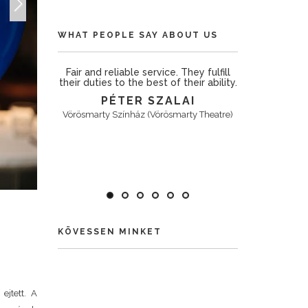
Next
WHAT PEOPLE SAY ABOUT US
and work.
Fair and reliable service. They fulfill
The p
their duties to the best of their ability.
TOS
ANNA
PÉTER SZALAI
K
.
Vörösmarty Színház (Vörösmarty Theatre)
KÖVESSEN MINKET
ejtett. A