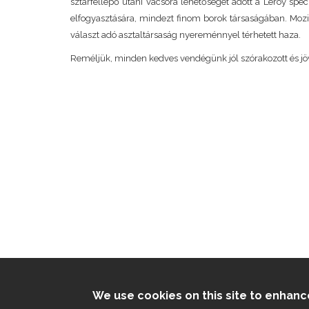
sztárfellépő utáni vacsora lehetőséget adott a Leroy spec
elfogyasztására, mindezt finom borok társaságában. Mozi
választ adó asztaltársaság nyereménnyel térhetett haza.
Reméljük, minden kedves vendégünk jól szórakozott és jöv
We use cookies on this site to enhan