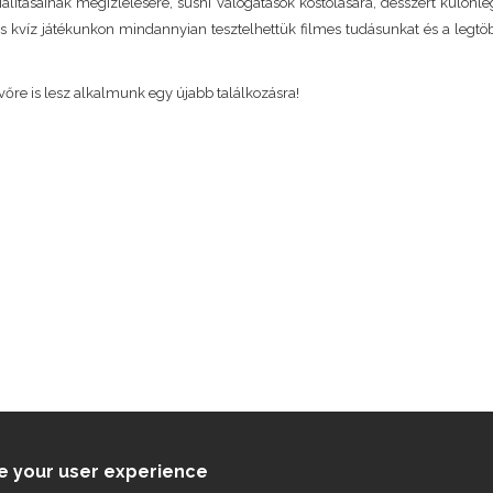
ialitásainak megízlelésére, sushi válogatások kóstolására, desszert különl
s kvíz játékunkon mindannyian tesztelhettük filmes tudásunkat és a legtö
őre is lesz alkalmunk egy újabb találkozásra!
ce your user experience