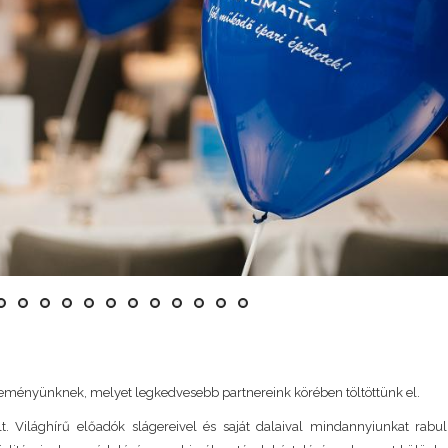
Precise professionals 
LÁSZLÓ LAN
Lantos Design Kft
eményünknek, melyet legkedvesebb partnereink körében töltöttünk el.
 Világhírű előadók slágereivel és saját dalaival mindannyiunkat rabul 