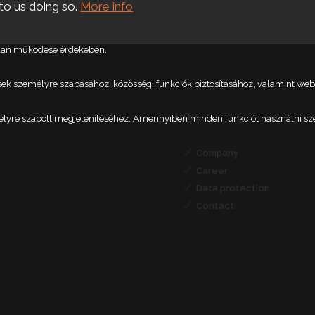
to us doing so.
More info
talan működése érdekében.
etések személyre szabásához, közösségi funkciók biztosításához, valamint 
LINKS
élyre szabott megjelenítéséhez. Amennyiben minden funkciót használni szere
Company
Career
Data protection
Contact