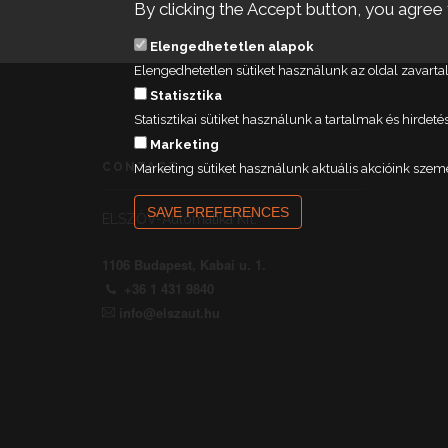
By clicking the Accept button, you agree 
Elengedhetetlen alapok
Elengedhetetlen sütiket használunk az oldal zavar
Statisztika
Statisztikai sütiket használunk a tartalmak és hird
Marketing
CONTACT
Marketing sütiket használunk aktuális akcióink szem
SAVE PREFERENCES
ELSZÖV-Automatika Kft.
1106 Budapest, Kabai u. 1.
+36 1 431 9840
info@elszaut.hu