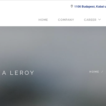
1106 Budapest, Kabai u.
Fő
HOME
COMPANY
CAREER
navigáció
 A LEROY
HOME