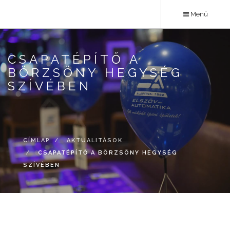
Ugrás
Menü
a
tartalomra
CSAPATÉPÍTŐ A
BÖRZSÖNY HEGYSÉG
SZÍVÉBEN
CÍMLAP
AKTUALITÁSOK
CSAPATÉPÍTŐ A BÖRZSÖNY HEGYSÉG
SZÍVÉBEN