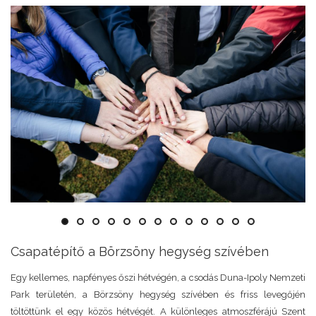
Csapatépítő a Börzsöny hegység szívében
Egy kellemes, napfényes őszi hétvégén, a csodás Duna-Ipoly Nemzeti
Park területén, a Börzsöny hegység szívében és friss levegőjén
töltöttünk el egy közös hétvégét. A különleges atmoszférájú Szent