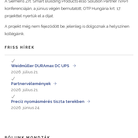
A Siemens Zrt. Smart Building Products első Solution Partner (VAP)
konferenciáján, a június végén bemutatott, OTP Hungária krt. 17.
projekttel nyertük el a díjat.
A projekt még nem fejeződött be, jelenleg is dolgoznak a helyszínen
kollégáink.
FRISS HÍREK
Weidmüller DURAmax DC UPS
2026. július 21.
Partnervélemények
2026. július 21.
Precíz nyomásmérés tiszta terekben
2026. június 24.
RÓLUNK MONDTÁK