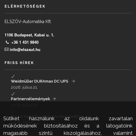
ELÉRHETŐSÉGEK
ELSZÖV-Automatika Kft.
1106 Budapest, Kabai u. 1.
+36 1 431 9840
info@elszaut.hu
FRISS HÍREK
Weidmüller DURAmax DC UPS
2026. július 21.
Partnervélemények
2026. július 21.
Precíz nyomásmérés tiszta terekben
Sütiket használunk az oldalunk zavartalan
2026. június 24.
működésének biztosításához és a látogatóink
magasabb szintű kiszolgálásához, valamint