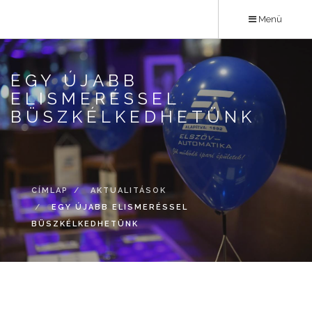
Ugrás
Menü
a
tartalomra
EGY ÚJABB
ELISMERÉSSEL
BÜSZKÉLKEDHETÜNK
CÍMLAP
AKTUALITÁSOK
EGY ÚJABB ELISMERÉSSEL
BÜSZKÉLKEDHETÜNK