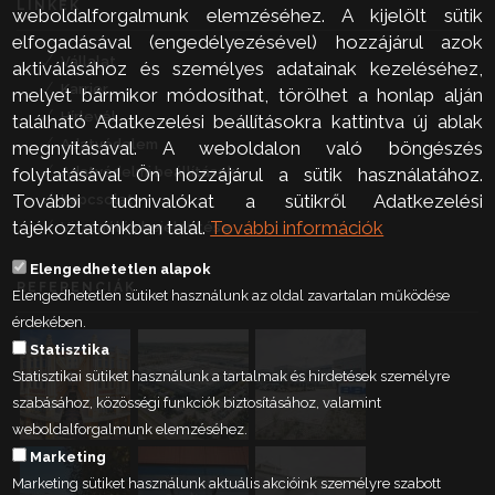
LINKEK
weboldalforgalmunk elemzéséhez. A kijelölt sütik
elfogadásával (engedélyezésével) hozzájárul azok
Vállalat
aktiválásához és személyes adatainak kezeléséhez,
Karrier
melyet bármikor módosíthat, törölhet a honlap alján
Hírlevél
található Adatkezelési beállításokra kattintva új ablak
Adatvédelem
megnyitásával. A weboldalon való böngészés
Adatvédelmi beállítások
folytatásával Ön hozzájárul a sütik használatához.
További tudnivalókat a sütikről Adatkezelési
Kapcsolat
tájékoztatónkban talál.
További információk
Visszaélés bejelentése
Elengedhetetlen alapok
REFERENCIÁK
Elengedhetetlen sütiket használunk az oldal zavartalan működése
érdekében.
Statisztika
Statisztikai sütiket használunk a tartalmak és hirdetések személyre
szabásához, közösségi funkciók biztosításához, valamint
weboldalforgalmunk elemzéséhez.
Marketing
Marketing sütiket használunk aktuális akcióink személyre szabott