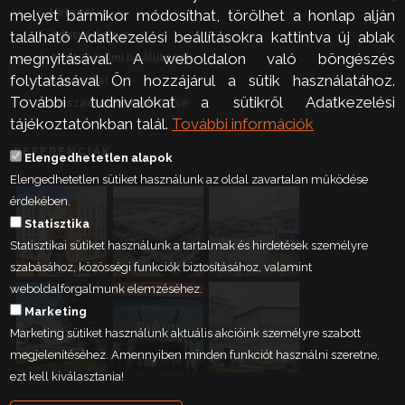
Hírlevél
melyet bármikor módosíthat, törölhet a honlap alján
Adatvédelem
található Adatkezelési beállításokra kattintva új ablak
megnyitásával. A weboldalon való böngészés
Adatvédelmi beállítások
folytatásával Ön hozzájárul a sütik használatához.
Kapcsolat
További tudnivalókat a sütikről Adatkezelési
Visszaélés bejelentése
tájékoztatónkban talál.
További információk
REFERENCIÁK
Elengedhetetlen alapok
Elengedhetetlen sütiket használunk az oldal zavartalan működése
érdekében.
Statisztika
Statisztikai sütiket használunk a tartalmak és hirdetések személyre
szabásához, közösségi funkciók biztosításához, valamint
weboldalforgalmunk elemzéséhez.
Marketing
Marketing sütiket használunk aktuális akcióink személyre szabott
megjelenítéséhez. Amennyiben minden funkciót használni szeretne,
ezt kell kiválasztania!