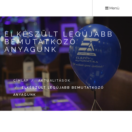
Ugrás
Menü
a
tartalomra
ELKÉSZÜLT LEGÚJABB
BEMUTATKOZÓ
ANYAGUNK
CÍMLAP
AKTUALITÁSOK
ELKÉSZÜLT LEGÚJABB BEMUTATKOZÓ
ANYAGUNK