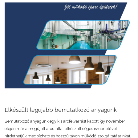
Elkészült legújabb bemutatkozó anyagunk
Bemutatkozó anyagunk egy kis arcfelvarrást kapott így november
elején már a megújult arculattal elkészült céges ismertetővel
hirdethetjük megbízható és hosszú távon működő szolgáltatásainkat,