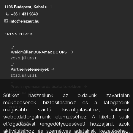
1106 Budapest, Kabai u. 1.
+36 1 431 9840
info@elszaut.hu
FRISS HÍREK
Weidmüller DURAmax DC UPS
2026. július 21.
Partnervélemények
2026. július 21.
Precíz nyomásmérés tiszta terekben
2026. június 24.
Sütiket használunk az oldalunk zavartalan
működésének biztosításához és a látogatóink
LINKEK
magasabb szintű kiszolgálásához, valamint
weboldalforgalmunk elemzéséhez. A kijelölt sütik
Vállalat
elfogadásával (engedélyezésével) hozzájárul azok
Karrier
aktiválásához és személyes adatainak kezeléséhez,