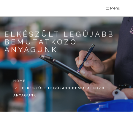
Skip
Menu
to
main
content
ELKÉSZÜLT LEGÚJABB
BEMUTATKOZÓ
ANYAGUNK
HOME
ELKÉSZÜLT LEGÚJABB BEMUTATKOZÓ
ANYAGUNK