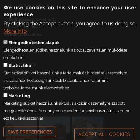
ELSZÖV-Automatika Kft.
We use cookies on this site to enhance your user
experience
1106 Budapest, Kabai u. 1.
By clicking the Accept button, you agree to us doing so.
+36 1 431 9840
More info
info@elszaut.hu
Elengedhetetlen alapok
LINKS
Elengedhetetlen sütiket használunk az oldal zavartalan működése
érdekében.
Company
Statisztika
Career
Statisztikai sütiket használunk a tartalmak és hirdetések személyre
Data protection
szabásához, közösségi funkciók biztosításához, valamint
Contact
weboldalforgalmunk elemzéséhez.
Marketing
Marketing sütiket használunk aktuális akcióink személyre szabott
REFERENCES
megjelenítéséhez. Amennyiben minden funkciót használni szeretne,
ezt kell kiválasztania!
SAVE PREFERENCES
ACCEPT ALL COOKIES