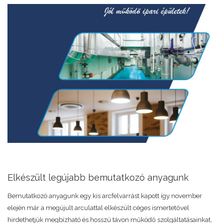
Elkészült legújabb bemutatkozó anyagunk
Bemutatkozó anyagunk egy kis arcfelvarrást kapott így november
elején már a megújult arculattal elkészült céges ismertetővel
hirdethetjük megbízható és hosszú távon működő szolgáltatásainkat,