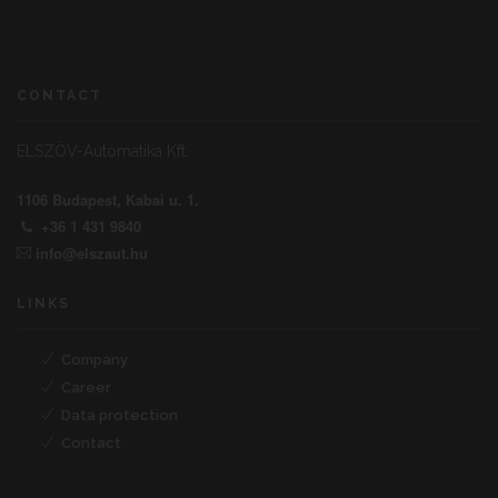
CONTACT
ELSZÖV-Automatika Kft.
1106 Budapest, Kabai u. 1.
+36 1 431 9840
info@elszaut.hu
LINKS
Company
Career
Data protection
Contact