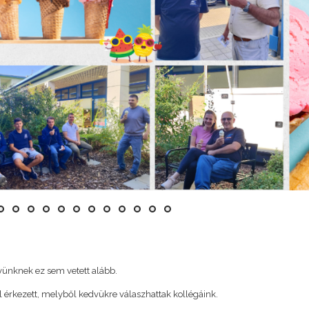
Sokrétű, nagy kapacitású
BABIK IMR
Metrodom Építő Kf
dvünknek ez sem vetett alább.
l érkezett, melyből kedvükre válaszhattak kollégáink.