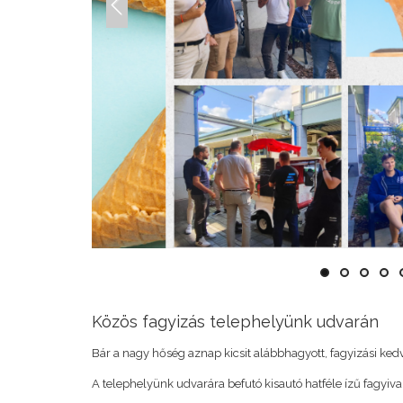
Previous
Közös fagyizás telephelyünk udvarán
Bár a nagy hőség aznap kicsit alábbhagyott, fagyizási ke
A telephelyünk udvarára befutó kisautó hatféle ízű fagyiva