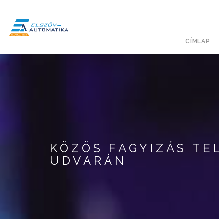
Ugrás
a
tartalomra
Fő
KERESÉS
CÍMLAP
navig
KÖZÖS FAGYIZÁS T
UDVARÁN