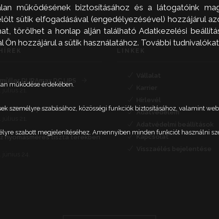
alan működésének biztosításához és a látogatóink mag
ölt sütik elfogadásával (engedélyezésével) hozzájárul a
, törölhet a honlap alján található Adatkezelési beállítás
Ön hozzájárul a sütik használatához. További tudnivalókat
HÍREK
LINKEK
Vállalat
müller DURAmax DC UPS
talan működése érdekében.
Karrier
 július 21.
Hírlevél
etések személyre szabásához, közösségi funkciók biztosításához, valamint 
nervélemények
Adatvédelem
 július 21.
Adatvédelmi beállítások
élyre szabott megjelenítéséhez. Amennyiben minden funkciót használni szere
Kapcsolat
íz nyomásmérés tiszta terekben
Visszaélés bejelentése
 június 24.