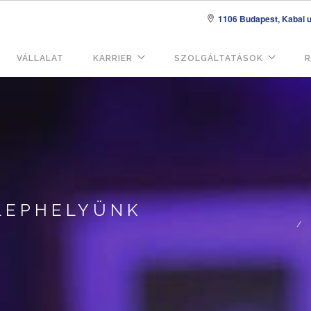
1106 Budapest, Kabai u.
VÁLLALAT
KARRIER
SZOLGÁLTATÁSOK
R
áció
ELEPHELYÜNK