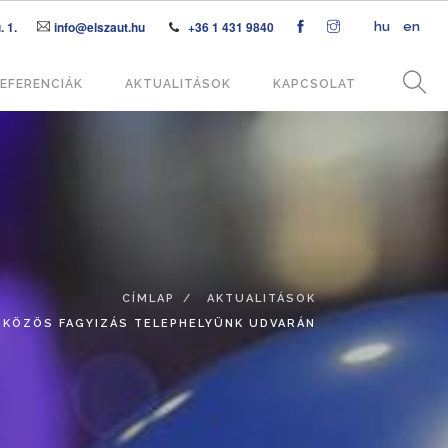
 1.
info@elszaut.hu
+36 1 431 9840
hu
en
EFERENCIÁK
AKTUALITÁSOK
KAPCSOLAT
CÍMLAP
AKTUALITÁSOK
KÖZÖS FAGYIZÁS TELEPHELYÜNK UDVARÁN