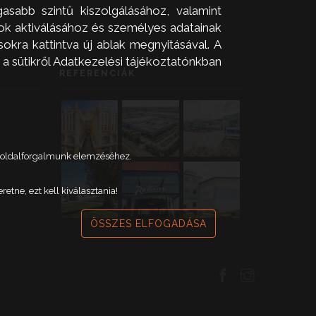
asabb szintű kiszolgálásához, valamint
zok aktiválásához és személyes adatainak
okra kattintva új ablak megnyitásával. A
 a sütikről Adatkezelési tájékoztatónkban
REFERENCIÁK
weboldalforgalmunk elemzéséhez.
tne, ezt kell kiválasztania!
ÖSSZES ELFOGADÁSA