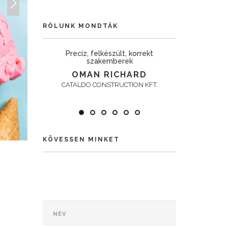
Next
RÓLUNK MONDTÁK
 vállalat.
Precíz, felkészült, korrekt
Megbízható, 
szakemberek
b
E
OMAN RICHARD
BARA
t.
CATALDO CONSTRUCTION KFT.
Metr
KÖVESSEN MINKET