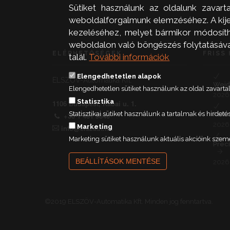
Sütiket használunk az oldalunk zavart
weboldalforgalmunk elemzéséhez. A kijel
kezeléséhez, melyet bármikor módosíthat
weboldalon való böngészés folytatásával 
ELÉRHETŐSÉGEK
FRISS 
talál.
További információk
Elengedhetetlen alapok
ELSZÖV-Automatika Kft.
Weid
Elengedhetetlen sütiket használunk az oldal zavar
2026.
Statisztika
1106 Budapest, Kabai u. 1.
Statisztikai sütiket használunk a tartalmak és hird
Part
+36 1 431 9840
2026.
Marketing
info@elszaut.hu
Marketing sütiket használunk aktuális akcióink szem
Prec
BEÁLLÍTÁSOK MENTÉSE
2026.
©2019 ELSZÖV-Automatika Kft. Minden jog fenntartva.