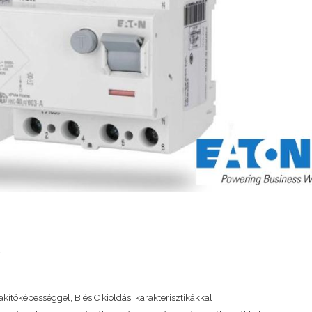
Megbízható, korrekt, maga
szakmai munkát végző 
MÉSZÁROS P
BAU-TRADE Kft
ítóképességgel, B és C kioldási karakterisztikákkal