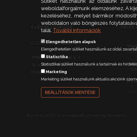
Sütiket használunk az oldalunk zavart
weboldalforgalmunk elemzéséhez. A kijel
kezeléséhez, melyet bármikor módosíthat
weboldalon való böngészés folytatásával 
ELÉRHETŐSÉGEK
FRISS 
talál.
További információk
Elengedhetetlen alapok
ELSZÖV-Automatika Kft.
Weid
Elengedhetetlen sütiket használunk az oldal zavar
2026.
1106 Budapest, Kabai u. 1.
Statisztika
Part
+36 1 431 9840
Statisztikai sütiket használunk a tartalmak és hird
2026.
info@elszaut.hu
Marketing
Marketing sütiket használunk aktuális akcióink szem
Prec
2026.
BEÁLLÍTÁSOK MENTÉSE
©2019 ELSZÖV-Automatika Kft. Minden jog fenntartva.