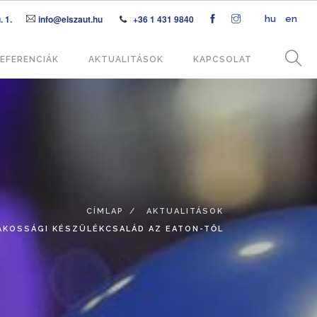
 1.
info@elszaut.hu
+36 1 431 9840
hu
en
EFERENCIÁK
AKTUALITÁSOK
KAPCSOLAT
CÍMLAP
AKTUALITÁSOK
AKOSSÁGI KÉSZÜLÉKCSALÁD AZ EATON-TŐL