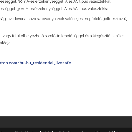
sséggel, 30mA-es érzékenységgel, A és AC típus választékkal
ességgel, 30mA-es érzékenységgel, A és AC típus választékkal
óság, az idevonatkozó szabványoknak való teljes megfelelés jellemzi az új
l vagy felül elhelyezhető sorolósín lehetőséggel és a kiegészítők széles
aládja.
eaton.com/hu-hu_residential_livesafe