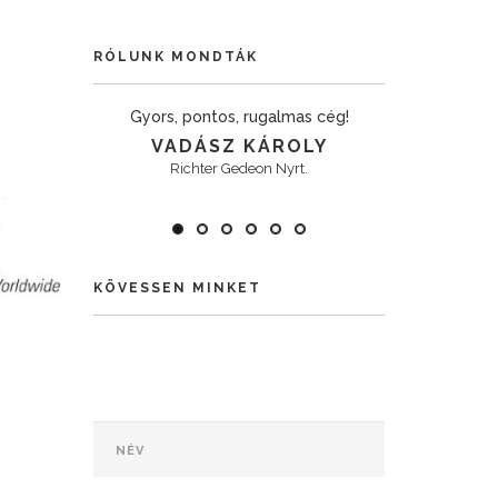
RÓLUNK MONDTÁK
s színvonalú
Gyors, pontos, rugalmas cég!
Sokrétű, nag
vállalat.
VADÁSZ KÁROLY
BA
ÉTER
Richter Gedeon Nyrt.
Metr
.
KÖVESSEN MINKET