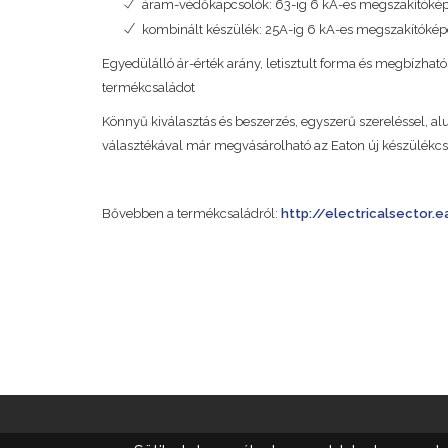
áram-védőkapcsolók: 63-ig 6 kA-es megszakítóképe
kombinált készülék: 25A-ig 6 kA-es megszakítókép
Egyedülálló ár-érték arány, letisztult forma és megbízhat
termékcsaládot
Könnyű kiválasztás és beszerzés, egyszerű szereléssel, alu
választékával már megvásárolható az Eaton új készülékcs
Bővebben a termékcsaládról:
http://electricalsector.