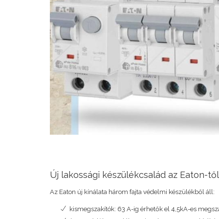
Új lakossági készülékcsalád az Eaton-től
Az Eaton új kínálata három fajta védelmi készülékből áll:
kismegszakítók: 63 A-ig érhetők el 4,5kA-es megszak