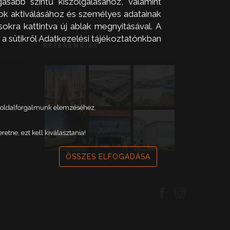
asabb szintű kiszolgálásához, valamint
zok aktiválásához és személyes adatainak
okra kattintva új ablak megnyitásával. A
 a sütikről Adatkezelési tájékoztatónkban
REFERENCIÁK
weboldalforgalmunk elemzéséhez.
tne, ezt kell kiválasztania!
ÖSSZES ELFOGADÁSA