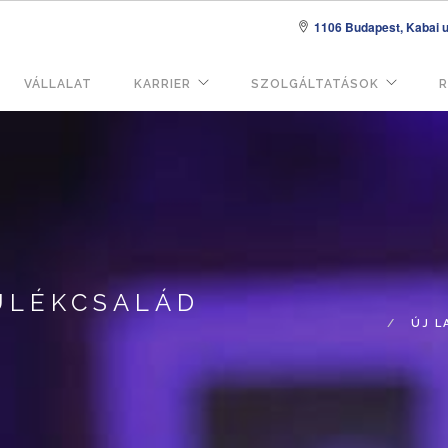
1106 Budapest, Kabai u.
VÁLLALAT
KARRIER
SZOLGÁLTATÁSOK
R
áció
ÜLÉKCSALÁD
ÚJ L