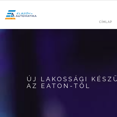
Ugrás
a
tartalomra
Fő
KERESÉS
CÍMLAP
navig
ÚJ LAKOSSÁGI KÉSZ
AZ EATON-TŐL