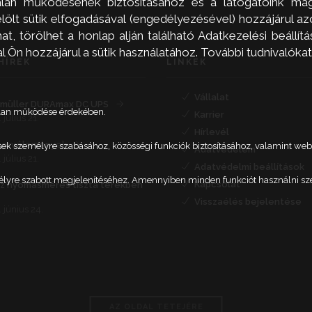
alan működésének biztosításához és a látogatóink mag
ölt sütik elfogadásával (engedélyezésével) hozzájárul a
, törölhet a honlap alján található Adatkezelési beállítás
Ön hozzájárul a sütik használatához. További tudnivalókat
HÍREK
LINKEK
Vállalat
müller DURAmax DC UPS
talan működése érdekében.
Karrier
 július 21.
Hírlevél
nervélemények
etések személyre szabásához, közösségi funkciók biztosításához, valamint 
Adatvédelem
 július 21.
Adatvédelmi beállítások
élyre szabott megjelenítéséhez. Amennyiben minden funkciót használni szere
Kapcsolat
íz nyomásmérés tiszta terekben
Visszaélés bejelentése
 június 24.
AZ OLDAL TETEJÉRE