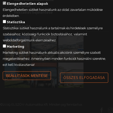
Elengedhetetlen alapok
Kapcsolat
Elengedhetetlen sütiket használunk az oldal zavartalan működése
Visszaélés bejelentése
érdekében.
Statisztika
REFERENCIÁK
Statisztikai sütiket használunk a tartalmak és hirdetések személyre
szabásához, közösségi funkciók biztosításához, valamint
weboldalforgalmunk elemzéséhez.
Marketing
Marketing sütiket használunk aktuális akcióink személyre szabott
megjelenítéséhez. Amennyiben minden funkciót használni szeretne,
ezt kell kiválasztania!
BEÁLLÍTÁSOK MENTÉSE
ÖSSZES ELFOGADÁSA
©2019 ELSZÖV-Automatika Kft. Minden jog fenntartva.