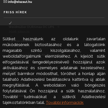
info@elszaut.hu
FRISS HÍREK
Weidmüller DURAmax DC UPS
2026. július 21.
Sütiket használunk az oldalunk zavartalan
Partnervélemények
működésének biztosításához és a látogatóink
2026. július 21.
magasabb szintű kiszolgálásához, valamint
Precíz nyomásmérés tiszta terekben
weboldalforgalmunk elemzéséhez. A kijelölt sütik
2026. június 24.
elfogadásával (engedélyezésével) hozzájárul azok
aktiválásához és személyes adatainak kezeléséhez,
LINKEK
melyet bármikor módosíthat, törölhet a honlap alján
található Adatkezelési beállításokra kattintva új ablak
Vállalat
megnyitásával. A weboldalon való böngészés
Karrier
folytatásával Ön hozzájárul a sütik használatához.
Hírlevél
További tudnivalókat a sütikről Adatkezelési
Adatvédelem
tájékoztatónkban talál.
További információk
Adatvédelmi beállítások