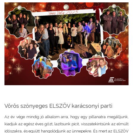
Vörös szőnyeges ELSZÖV karácsonyi parti
Az év vége mindig jó alkalom arra, hogy egy pillanatra megálljunk,
kiadjuk az egész éves gőzt, lazítsunk picit, visszatekintsünk az elmúlt
időszakra, és együtt hangolódjunk az ünnepekre. És mert az ELSZÖV