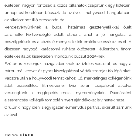
életében nagyon fontosak a közös pillanatok csapatunk egy kötetlen,
ünnepi est keretében búcsúztatta az évet – hollywoodi hangulatban,
az alkalomhoz illő dress code-dal.
Rendezvényünknek a budai, hatalmas gesztenyefákkal ölelt
Jardinette Kertvendéglő adott otthont, ahol a jó hangulat, a
beszélgetések és a közös élmények tették emlékezetessé az estét. A
díszesen ragyogó, karácsonyi ruhába öltöztetett Télikertben, finom
ételek és italok kíséretében mondtunk búcsút 2025-nek.
Ezúton is köszönjük házigazdáinknak az ízletes vacsorát, és hogy a
bárpultnál kedves és gyors kiszolgálással várták szomjas Kollégáinkat.
Vacsora után a hollywoodi tematikához illő, marketinges kolléganőink
által összeállított filmes-zenei kvíz során csapatokat alkotva
versengtünk a meglepetés mozis nyereményekért. Ráadásként
a szerencsés Kollégák tombolán nyert ajándékokat is vihettek haza.
Örülünk, hogy idén is egy igazán élménydús partival sikerült zárnunk
az évet.
FRISS HÍREK