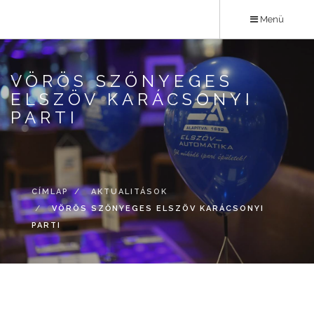
Ugrás
Menü
a
tartalomra
VÖRÖS SZŐNYEGES
ELSZÖV KARÁCSONYI
PARTI
CÍMLAP
AKTUALITÁSOK
VÖRÖS SZŐNYEGES ELSZÖV KARÁCSONYI
PARTI