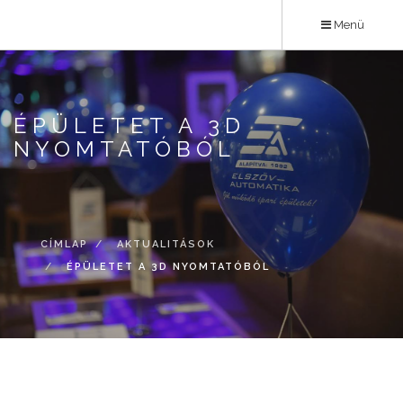
Ugrás
Menü
a
tartalomra
ÉPÜLETET A 3D
NYOMTATÓBÓL
CÍMLAP
AKTUALITÁSOK
ÉPÜLETET A 3D NYOMTATÓBÓL