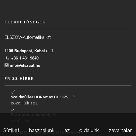
ELÉRHETŐSÉGEK
ELSZÖV-Automatika Kft.
1106 Budapest, Kabai u. 1.
+36 1 431 9840
info@elszaut.hu
FRISS HÍREK
Weidmüller DURAmax DC UPS
2026. július 21.
Partnervélemények
2026. július 21.
Sütiket használunk az oldalunk zavartalan
Precíz nyomásmérés tiszta terekben