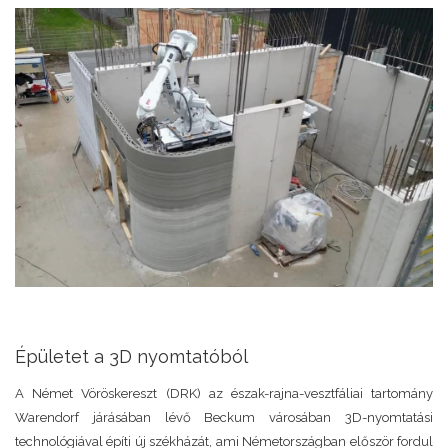
Épületet a 3D nyomtatóból
A Német Vöröskereszt (DRK) az észak-rajna-vesztfáliai tartomány
Warendorf járásában lévő Beckum városában 3D-nyomtatási
technológiával építi új székházát, ami Németországban először fordul