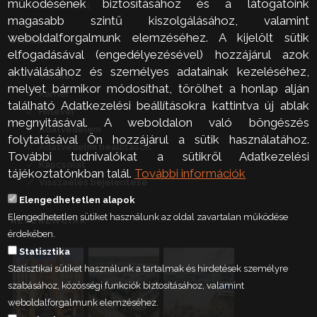
működésének biztosításához és a látogatóink
2026. június 24.
magasabb szintű kiszolgálásához, valamint
weboldalforgalmunk elemzéséhez. A kijelölt sütik
LINKEK
elfogadásával (engedélyezésével) hozzájárul azok
aktiválásához és személyes adatainak kezeléséhez,
Vállalat
melyet bármikor módosíthat, törölhet a honlap alján
Karrier
található Adatkezelési beállításokra kattintva új ablak
Hírlevél
megnyitásával. A weboldalon való böngészés
Adatvédelem
folytatásával Ön hozzájárul a sütik használatához.
Adatvédelmi beállítások
További tudnivalókat a sütikről Adatkezelési
Kapcsolat
tájékoztatónkban talál.
További információk
Visszaélés bejelentése
Elengedhetetlen alapok
Elengedhetetlen sütiket használunk az oldal zavartalan működése
REFERENCIÁK
érdekében.
Statisztika
Statisztikai sütiket használunk a tartalmak és hirdetések személyre
szabásához, közösségi funkciók biztosításához, valamint
weboldalforgalmunk elemzéséhez.