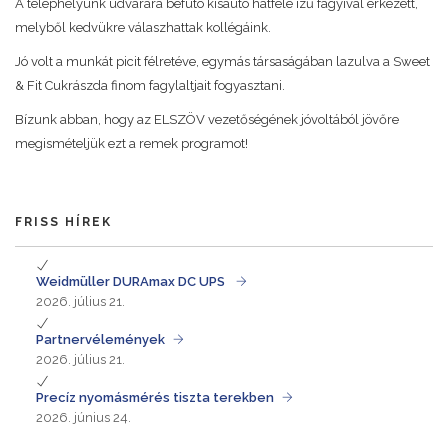
A telephelyünk udvarára befutó kisautó hatféle ízű fagyival érkezett,
melyből kedvükre válaszhattak kollégáink.
Jó volt a munkát picit félretéve, egymás társaságában lazulva a Sweet
& Fit Cukrászda finom fagylaltjait fogyasztani.
Bízunk abban, hogy az ELSZÖV vezetőségének jóvoltából jövőre
megismételjük ezt a remek programot!
FRISS HÍREK
Weidmüller DURAmax DC UPS
2026. július 21.
Partnervélemények
2026. július 21.
Precíz nyomásmérés tiszta terekben
2026. június 24.