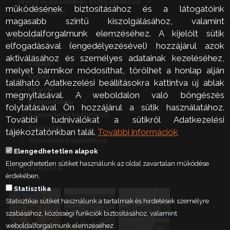
Precíz nyomásmérés tiszta terekben
működésének biztosításához és a látogatóink
2026. június 24.
magasabb szintű kiszolgálásához, valamint
weboldalforgalmunk elemzéséhez. A kijelölt sütik
LINKEK
elfogadásával (engedélyezésével) hozzájárul azok
aktiválásához és személyes adatainak kezeléséhez,
Vállalat
melyet bármikor módosíthat, törölhet a honlap alján
Karrier
található Adatkezelési beállításokra kattintva új ablak
Hírlevél
megnyitásával. A weboldalon való böngészés
Adatvédelem
folytatásával Ön hozzájárul a sütik használatához.
Adatvédelmi beállítások
További tudnivalókat a sütikről Adatkezelési
Kapcsolat
tájékoztatónkban talál.
További információk
Visszaélés bejelentése
Elengedhetetlen alapok
Elengedhetetlen sütiket használunk az oldal zavartalan működése
REFERENCIÁK
érdekében.
Statisztika
Statisztikai sütiket használunk a tartalmak és hirdetések személyre
szabásához, közösségi funkciók biztosításához, valamint
weboldalforgalmunk elemzéséhez.