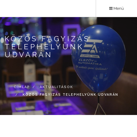
Ugrás
Menü
a
tartalomra
KÖZÖS FAGYIZÁS
TELEPHELYÜNK
UDVARÁN
CÍMLAP
AKTUALITÁSOK
KÖZÖS FAGYIZÁS TELEPHELYÜNK UDVARÁN