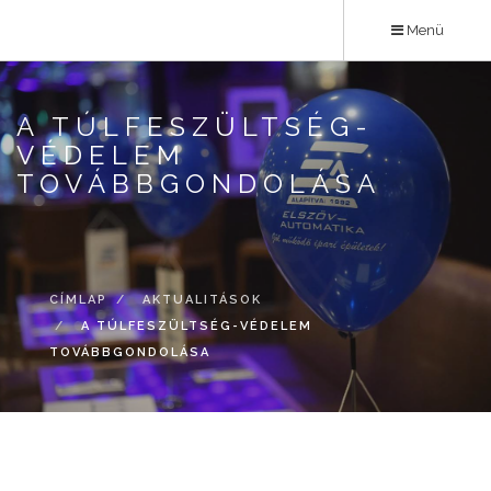
Ugrás
Menü
a
tartalomra
A TÚLFESZÜLTSÉG-
VÉDELEM
TOVÁBBGONDOLÁSA
CÍMLAP
AKTUALITÁSOK
A TÚLFESZÜLTSÉG-VÉDELEM
TOVÁBBGONDOLÁSA