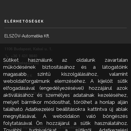
ELÉRHETŐSÉGEK
ELSZÖV-Automatika Kft.
1106 Budapest, Kabai u. 1.
+36 1 431 9840
Sütiket használunk az oldalunk zavartalan
info@elszaut.hu
működésének biztosításához és a látogatóink
magasabb szintű kiszolgálásához, valamint
FRISS HÍREK
weboldalforgalmunk elemzéséhez. A kijelölt sütik
elfogadásával (engedélyezésével) hozzájárul azok
Weidmüller DURAmax DC UPS
aktiválásához és személyes adatainak kezeléséhez,
2026. július 21.
melyet bármikor módosíthat, törölhet a honlap alján
található Adatkezelési beállításokra kattintva új ablak
Partnervélemények
megnyitásával. A weboldalon való böngészés
2026. július 21.
folytatásával Ön hozzájárul a sütik használatához.
Precíz nyomásmérés tiszta terekben
További tudnivalókat a sütikről Adatkezelési