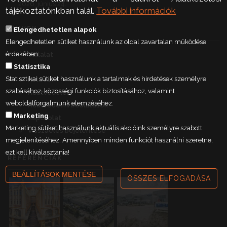
2026. június 24.
tájékoztatónkban talál.
További információk
LINKEK
Elengedhetetlen alapok
Elengedhetetlen sütiket használunk az oldal zavartalan működése
érdekében.
Vállalat
Statisztika
Karrier
Statisztikai sütiket használunk a tartalmak és hirdetések személyre
Hírlevél
szabásához, közösségi funkciók biztosításához, valamint
Adatvédelem
weboldalforgalmunk elemzéséhez.
Adatvédelmi beállítások
Marketing
Kapcsolat
Marketing sütiket használunk aktuális akcióink személyre szabott
Visszaélés bejelentése
megjelenítéséhez. Amennyiben minden funkciót használni szeretne,
ezt kell kiválasztania!
REFERENCIÁK
BEÁLLÍTÁSOK MENTÉSE
ÖSSZES ELFOGADÁSA