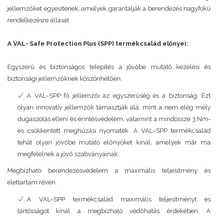
jellemzőket egyesítenek, amelyek garantálják a berendezés nagyfokú
rendelkezésre állását.
A VAL- Safe Protection Plus (SPP) termékcsalád előnyei:
Egyszerű és biztonságos telepítés a jövőbe mutató kezelési és
biztonsági jellemzőknek köszönhetően.
A VAL–SPP fő jellemzői az egyszerűség és a biztonság. Ezt
olyan innovatív jellemzők támasztják alá, mint a nem elég mély
dugaszolás elleni és érintésvédelem, valamint a mindössze 3 Nm-
es csökkentett meghúzási nyomaték. A VAL–SPP termékcsalád
tehát olyan jövőbe mutató előnyöket kínál, amelyek már ma
megfelelnek a jövő szabványainak.
Megbízható berendezésvédelem a maximális teljesítmény és
élettartam révén.
A VAL–SPP termékcsalád maximális teljesítményt és
tartósságot kínál a megbízható védőhatás érdekében. A