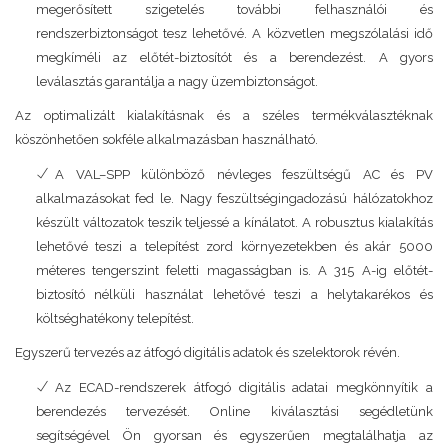
megerősített szigetelés további felhasználói és
rendszerbiztonságot tesz lehetővé. A közvetlen megszólalási idő
megkíméli az előtét-biztosítót és a berendezést. A gyors
leválasztás garantálja a nagy üzembiztonságot.
Az optimalizált kialakításnak és a széles termékválasztéknak
köszönhetően sokféle alkalmazásban használható.
A VAL–SPP különböző névleges feszültségű AC és PV
alkalmazásokat fed le. Nagy feszültségingadozású hálózatokhoz
készült változatok teszik teljessé a kínálatot. A robusztus kialakítás
lehetővé teszi a telepítést zord környezetekben és akár 5000
méteres tengerszint feletti magasságban is. A 315 A-ig előtét-
biztosító nélküli használat lehetővé teszi a helytakarékos és
költséghatékony telepítést.
Egyszerű tervezés az átfogó digitális adatok és szelektorok révén.
Az ECAD-rendszerek átfogó digitális adatai megkönnyítik a
berendezés tervezését. Online kiválasztási segédletünk
segítségével Ön gyorsan és egyszerűen megtalálhatja az