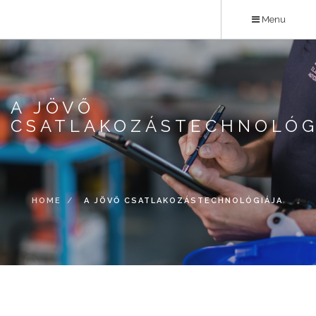
Skip
Menu
to
main
content
A JÖVŐ
CSATLAKOZÁSTECHNOLÓG
HOME
A JÖVŐ CSATLAKOZÁSTECHNOLÓGIÁJA