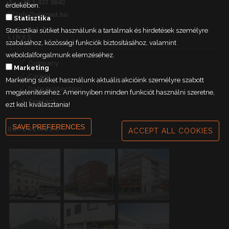
+36 1 431 9840
érdekében.
info@elszaut.hu
Statisztika
Statisztikai sütiket használunk a tartalmak és hirdetések személyre
LINKS
szabásához, közösségi funkciók biztosításához, valamint
weboldalforgalmunk elemzéséhez.
Company
Marketing
Career
Marketing sütiket használunk aktuális akcióink személyre szabott
Data protection
megjelenítéséhez. Amennyiben minden funkciót használni szeretne,
Contact
ezt kell kiválasztania!
SAVE PREFERENCES
REFERENCES
ACCEPT ALL COOKIES