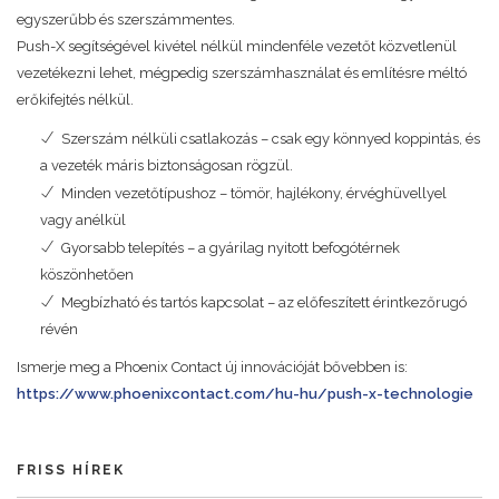
egyszerűbb és szerszámmentes.
Push-X segítségével kivétel nélkül mindenféle vezetőt közvetlenül
vezetékezni lehet, mégpedig szerszámhasználat és említésre méltó
erőkifejtés nélkül.
Szerszám nélküli csatlakozás – csak egy könnyed koppintás, és
a vezeték máris biztonságosan rögzül.
Minden vezetőtípushoz – tömör, hajlékony, érvéghüvellyel
vagy anélkül
Gyorsabb telepítés – a gyárilag nyitott befogótérnek
köszönhetően
Megbízható és tartós kapcsolat – az előfeszített érintkezőrugó
révén
Ismerje meg a Phoenix Contact új innovációját bővebben is:
https://www.phoenixcontact.com/hu-hu/push-x-technologie
FRISS HÍREK